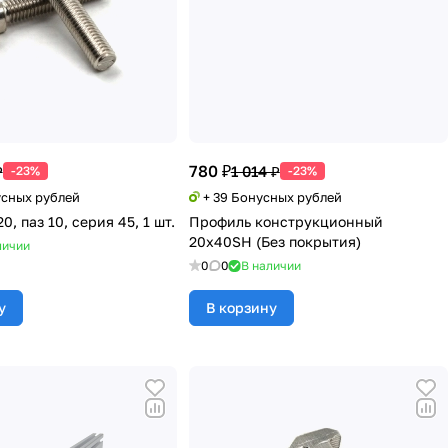
780 ₽
₽
1 014 ₽
-23%
-23%
усных рублей
+ 39 Бонусных рублей
0, паз 10, серия 45, 1 шт.
Профиль конструкционный
20х40SH (Без покрытия)
личии
0
0
В наличии
у
В корзину