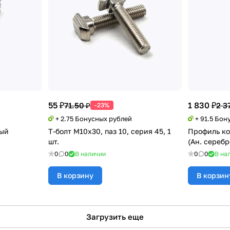
55 ₽
1 830 ₽
71.50 ₽
2 3
-23%
+ 2.75 Бонусных рублей
+ 91.5 Бон
ный
Т-болт М10х30, паз 10, серия 45, 1
Профиль к
шт.
(Ан. серебр
0
0
В наличии
0
0
В на
В корзину
В корзин
Загрузить еще