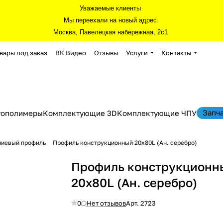
Уважаемые клиенты
Мы переехали на новый адрес
Москва, Павелецкая набережная, 2с1
вары под заказ
ВК Видео
Отзывы
Услуги
Контакты
Запч
тополимеры
Комплектующие 3D
Комплектующие ЧПУ
ниевый профиль
Профиль конструкционный 20х80L (Ан. серебро)
Профиль конструкционн
20х80L (Ан. серебро)
0
Нет отзывов
Арт.
2723