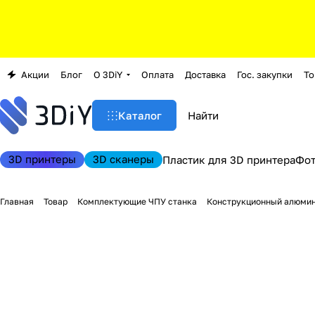
Акции
Блог
О 3DiY
Оплата
Доставка
Гос. закупки
То
Каталог
3D принтеры
3D сканеры
Пластик для 3D принтера
Фо
Главная
Товар
Комплектующие ЧПУ станка
Конструкционный алюми