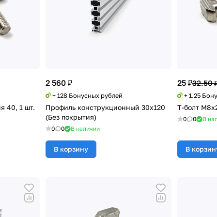
2 560 ₽
25 ₽
32.50 
+ 128 Бонусных рублей
+ 1.25 Бон
я 40, 1 шт.
Профиль конструкционный 30х120
Т-болт М8х2
(Без покрытия)
0
0
В на
0
0
В наличии
В корзину
В корзин