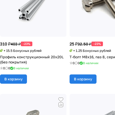
310 ₽
25 ₽
403 ₽
32.50 ₽
-23%
-23%
+ 15.5 Бонусных рублей
+ 1.25 Бонусных рублей
Профиль конструкционный 20х20L
Т-болт М8х16, паз 8, сери
(Без покрытия)
0
0
В наличии
0
0
В наличии
В корзину
В корзину