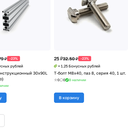
25 ₽
79 ₽
32.50 ₽
-23%
-23%
усных рублей
+ 1.25 Бонусных рублей
онструкционный 30х90L
Т-болт М8х40, паз 8, серия 40, 1 шт.
о)
0
0
В наличии
личии
у
В корзину