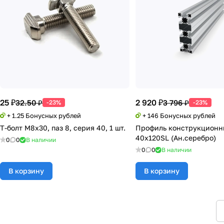
25 ₽
2 920 ₽
32.50 ₽
3 796 ₽
-23%
-23%
+ 1.25 Бонусных рублей
+ 146 Бонусных рублей
Т-болт М8х30, паз 8, серия 40, 1 шт.
Профиль конструкцион
40х120SL (Ан.серебро)
0
0
В наличии
0
0
В наличии
В корзину
В корзину