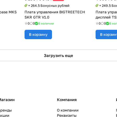
+ 264.5 Бонусных рублей
+ 249.5 Б
base MKS
Плата управления BIGTREETECH
Плата управ
SKR GTR V1.0
дисплей TS
0
0
В наличии
0
0
В на
В корзину
В корзин
Загрузить еще
Магазин
Компания
Бренды
О компании
Акции
Реквизиты