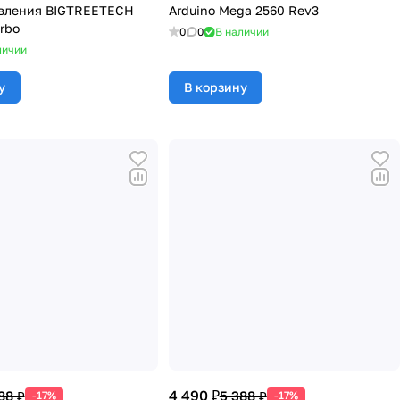
авления BIGTREETECH
Arduino Mega 2560 Rev3
rbo
0
0
В наличии
личии
у
В корзину
4 490 ₽
88 ₽
5 388 ₽
-17%
-17%