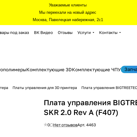
Уважаемые клиенты
Мы переехали на новый адрес
Москва, Павелецкая набережная, 2с1
вары под заказ
ВК Видео
Отзывы
Услуги
Контакты
Запч
тополимеры
Комплектующие 3D
Комплектующие ЧПУ
нтера
Платы управления для 3D принтера
Плата управления BIGTREETECH
Плата управления BIGT
SKR 2.0 Rev A (F407)
0
Нет отзывов
Арт.
4463