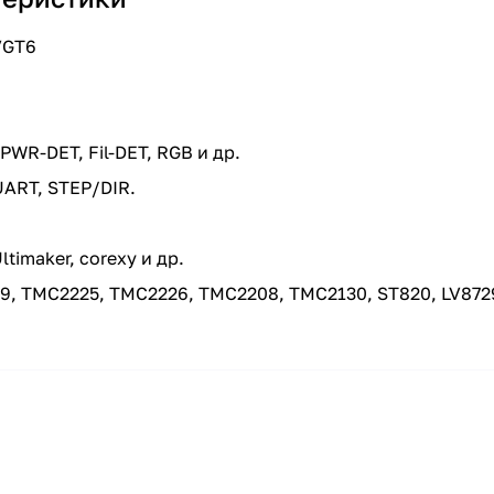
VGT6
PWR-DET, Fil-DET, RGB и др.
ART, STEP/DIR.
timaker, corexy и др.
 ТМС2225, ТМС2226, ТМС2208, ТМС2130, ST820, LV8729