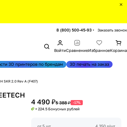
8 (800) 500-45-93
Заказать звонок
Войти
Сравнение
Избранное
Корзина
асти 3D принтеров по брендам
3D печать на заказ
 SKR 2.0 Rev A (F407)
REETECH
4 490 ₽
5 388 ₽
-17%
+ 224.5 Бонусных рублей
от 5 шт
4 350 р/шт