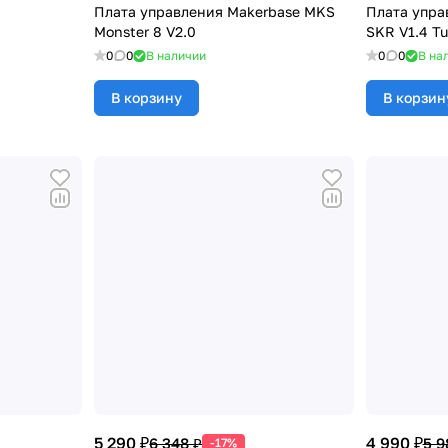
Плата управления Makerbase MKS
Плата упр
Monster 8 V2.0
SKR V1.4 Tu
0
0
В наличии
0
0
В на
В корзину
В корзин
5 290 ₽
4 990 ₽
6 348 ₽
5 9
-17%