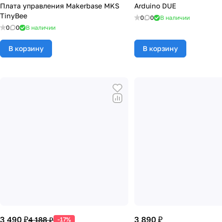
Плата управления Makerbase MKS
Arduino DUE
TinyBee
0
0
В наличии
0
0
В наличии
В корзину
В корзину
3 490 ₽
3 890 ₽
4 188 ₽
-17%