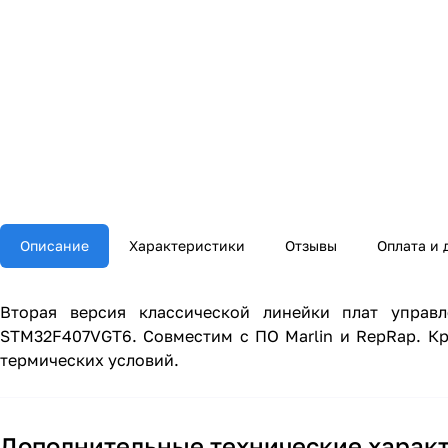
Описание
Характеристики
Отзывы
Оплата и 
Вторая версия классической линейки плат управ
STM32F407VGT6. Совместим с ПО Marlin и RepRap. Кр
термических условий.
Дополнительные технические харак