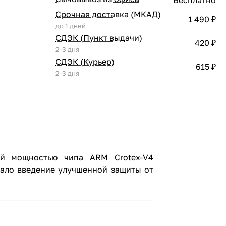
Срочная доставка (МКАД)
1 490 ₽
до 1 дней
СДЭК (Пункт выдачи)
420 ₽
2-3 дня
СДЭК (Курьер)
615 ₽
2-3 дня
ой мощностью чипа ARM Crotex-V4
тало введение улучшенной защиты от