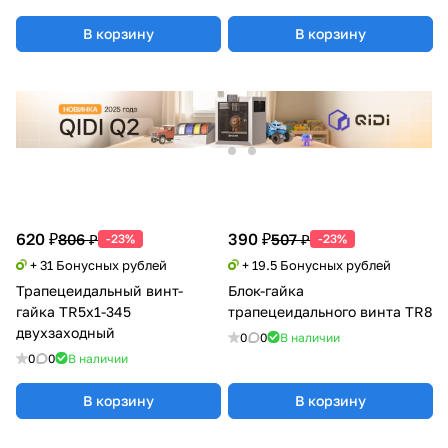
В корзину
В корзину
620 ₽
390 ₽
806 ₽
507 ₽
-23%
-23%
+ 31 Бонусных рублей
+ 19.5 Бонусных рублей
Трапецеидальный винт-
Блок-гайка
гайка TR5x1-345
трапецеидального винта TR8
двухзаходный
0
0
В наличии
0
0
В наличии
В корзину
В корзину