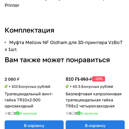
Printer
Комплектация
Муфта Mellow NF Oldham для 3D-принтера VzBoT
x 1шт.
Вам также может понравиться
810 ₽
1 053 ₽
2 060 ₽
-23%
+ 103 Бонусных рублей
+ 40.5 Бонусных рублей
Трапецеидальный винт-
Безлюфтовая капролоновая
гайка TR10x2-500
трапецеидальная гайка
однозаходный
TR8x2 четырехзаходная
0
0
В наличии
0
0
В наличии
В корзину
В корзину