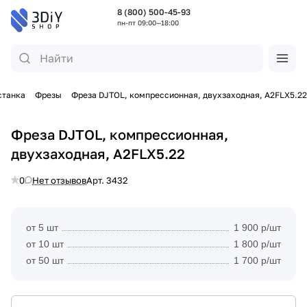
8 (800) 500-45-93
пн-пт 09:00—18:00
станка
Фрезы
Фреза DJTOL, компрессионная, двухзаходная, A2FLX5.22
Фреза DJTOL, компрессионная,
двухзаходная, A2FLX5.22
0
Нет отзывов
Арт.
3432
от 5 шт
1 900 р/шт
от 10 шт
1 800 р/шт
от 50 шт
1 700 р/шт