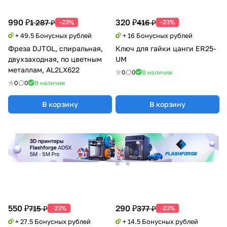
990 ₽
320 ₽
1 287 ₽
416 ₽
-23%
-23%
+ 49.5 Бонусных рублей
+ 16 Бонусных рублей
Фреза DJTOL, спиральная,
Ключ для гайки цанги ER25-
двухзаходная, по цветным
UM
металлам, AL2LX622
0
0
В наличии
0
0
В наличии
В корзину
В корзину
550 ₽
290 ₽
715 ₽
377 ₽
-23%
-23%
+ 27.5 Бонусных рублей
+ 14.5 Бонусных рублей