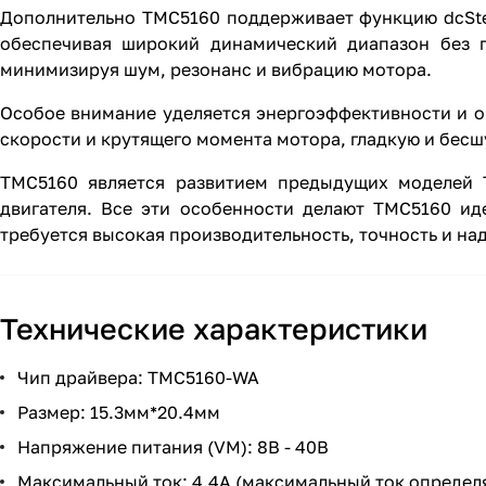
Дополнительно TMC5160 поддерживает функцию dcStep 
обеспечивая широкий динамический диапазон без п
минимизируя шум, резонанс и вибрацию мотора.
Особое внимание уделяется энергоэффективности и о
скорости и крутящего момента мотора, гладкую и бесш
TMC5160 является развитием предыдущих моделей 
двигателя. Все эти особенности делают TMC5160 и
требуется высокая производительность, точность и на
Технические характеристики
Чип драйвера: TMC5160-WA
Размер: 15.3мм*20.4мм
Напряжение питания (VM): 8В - 40В
Максимальный ток: 4.4А (максимальный ток определ