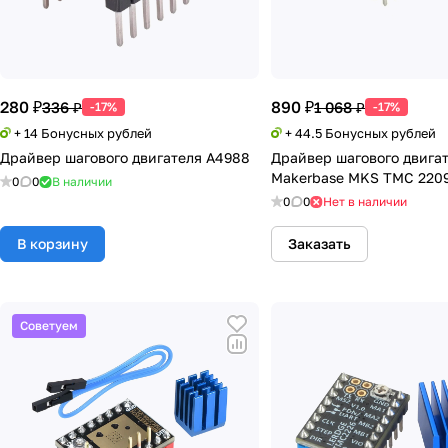
280 ₽
890 ₽
336 ₽
1 068 ₽
-17%
-17%
+ 14 Бонусных рублей
+ 44.5 Бонусных рублей
Драйвер шагового двигателя A4988
Драйвер шагового двига
Makerbase MKS TMC 220
0
0
В наличии
0
0
Нет в наличии
В корзину
Заказать
Советуем