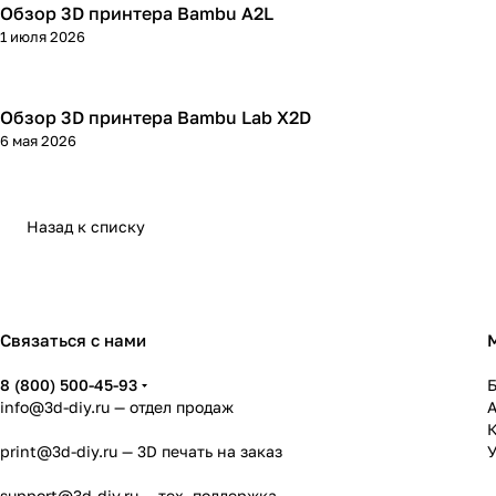
Обзор 3D принтера Bambu A2L
3D принтеры
1 июля 2026
Обзор 3D принтера Bambu Lab X2D
3D принтеры
6 мая 2026
Назад к списку
Связаться с нами
8 (800) 500-45-93
info@3d-diy.ru
— отдел продаж
К
print@3d-diy.ru
— 3D печать на заказ
У
support@3d-diy.ru
— тех. поддержка