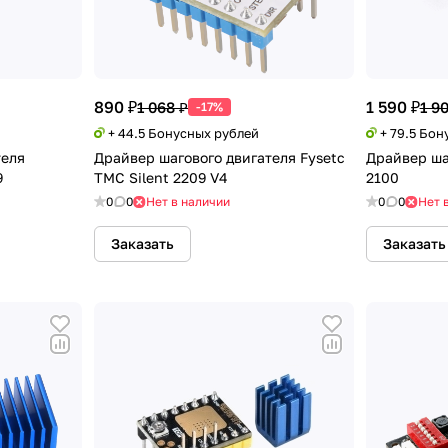
890 ₽
1 590 ₽
1 068 ₽
1 9
-17%
+ 44.5 Бонусных рублей
+ 79.5 Бон
теля
Драйвер шагового двигателя Fysetc
Драйвер ша
9
TMC Silent 2209 V4
2100
0
0
Нет в наличии
0
0
Нет 
Заказать
Заказать