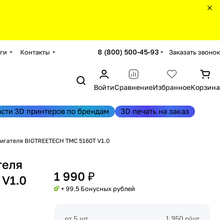
8 (800) 500-45-93
Заказать звонок
ги
Контакты
Войти
Сравнение
Избранное
Корзина
асти 3D принтеров по брендам
3D печать на заказ
игателя BIGTREETECH TMC 5160T V1.0
теля
1 990 ₽
V1.0
+ 99.5 Бонусных рублей
от 5 шт
1 950 р/шт