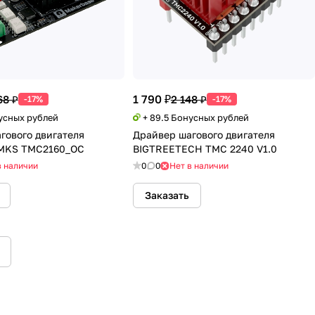
1 790 ₽
68 ₽
2 148 ₽
-17%
-17%
нусных рублей
+ 89.5 Бонусных рублей
гового двигателя
Драйвер шагового двигателя
 MKS TMC2160_OC
BIGTREETECH TMC 2240 V1.0
в наличии
0
0
Нет в наличии
Заказать