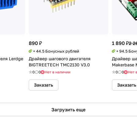
890 ₽
1 890 ₽
2 2
+ 44.5 Бонусных рублей
+ 94.5 Бо
еля Lerdge
Драйвер шагового двигателя
Драйвер ша
BIGTREETECH TMC2130 V3.0
Makerbase
0
0
Нет в наличии
0
0
Нет 
Заказать
Заказать
Загрузить еще