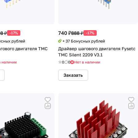
740 ₽
08 ₽
888 ₽
-17%
-17%
усных рублей
+ 37 Бонусных рублей
гового двигателя TMC
Драйвер шагового двигателя Fysetc
TMC Silent 2209 V3.1
в наличии
0
0
Нет в наличии
Заказать