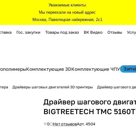
Уважаемые клиенты
Мы переехали на новый адрес
Москва, Павелецкая набережная, 2с1
ставка
Гос. закупки
Товары под заказ
ВК Видео
Отзывы
Услу
Запч
тополимеры
Комплектующие 3D
Комплектующие ЧПУ
нтера
Драйверы шаговых двигателей 3D принтеры
Драйвер шагового дв
Драйвер шагового двига
BIGTREETECH TMC 5160T 
0
Нет отзывов
Арт.
4504