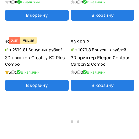
0
0
В наличии
0
0
В наличии
В корзину
В корзину
Хит
Акция
129 990 ₽
53 990 ₽
+ 2599.81 Бонусных рублей
+ 1079.8 Бонусных рублей
3D принтер Creality K2 Plus
3D принтер Elegoo Centauri
Combo
Carbon 2 Combo
5
1
В наличии
0
0
В наличии
В корзину
В корзину