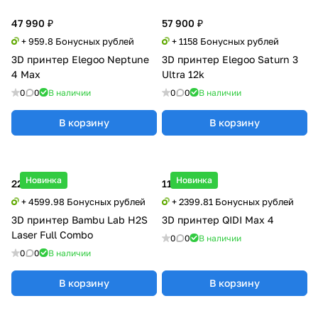
47 990 ₽
57 900 ₽
+ 959.8 Бонусных рублей
+ 1158 Бонусных рублей
3D принтер Elegoo Neptune
3D принтер Elegoo Saturn 3
4 Max
Ultra 12k
0
0
В наличии
0
0
В наличии
В корзину
В корзину
Новинка
Новинка
229 999 ₽
119 990 ₽
+ 4599.98 Бонусных рублей
+ 2399.81 Бонусных рублей
3D принтер Bambu Lab H2S
3D принтер QIDI Max 4
Laser Full Combo
0
0
В наличии
0
0
В наличии
В корзину
В корзину