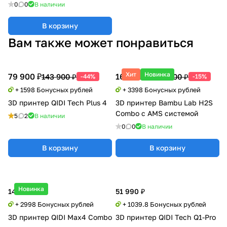
0
0
В наличии
В корзину
Вам также может понравиться
Хит
Новинка
79 900 ₽
169 900 ₽
143 900 ₽
199 500 ₽
-44%
-15%
+ 1598 Бонусных рублей
+ 3398 Бонусных рублей
3D принтер QIDI Tech Plus 4
3D принтер Bambu Lab H2S
Combo с AMS системой
5
2
В наличии
0
0
В наличии
В корзину
В корзину
Новинка
149 900 ₽
51 990 ₽
+ 2998 Бонусных рублей
+ 1039.8 Бонусных рублей
3D принтер QIDI Max4 Combo
3D принтер QIDI Tech Q1-Pro