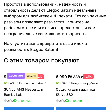
Простота в использовании, надежность и
стабильность делают Elegoo Saturn идеальным
выбором для любителей 3D печати. Его компактные
размеры позволяют разместить принтер на
рабочем столе или в офисе, предоставляя вам
неограниченные возможности творчества.
Не упустите шанс превратить ваши идеи в
реальность с Elegoo Saturn!
С этим товаром покупают
Советуем
Акция
9 990 ₽
6 990 ₽
20 388 ₽
8 388 ₽
-51%
-17%
+ 499.5 Бонусных рублей
+ 349.5 Бонусных рублей
SUNLU AMS Heater для
Сушилка для пластика
Bambu Lab
SUNLU S2
0
0
В наличии
0
0
В наличии