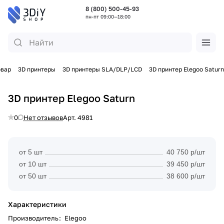
8 (800) 500-45-93
пн-пт 09:00—18:00
овар
3D принтеры
3D принтеры SLA/DLP/LCD
3D принтер Elegoo Saturn
3D принтер Elegoo Saturn
0
Нет отзывов
Арт.
4981
от 5 шт
40 750 р/шт
от 10 шт
39 450 р/шт
от 50 шт
38 600 р/шт
Характеристики
Производитель
:
Elegoo