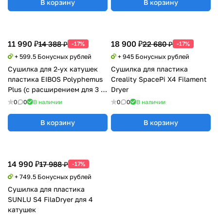
В корзину
В корзину
11 990 ₽
18 900 ₽
14 388 ₽
22 680 ₽
-17%
-17%
+ 599.5 Бонусных рублей
+ 945 Бонусных рублей
Сушилка для 2-ух катушек
Сушилка для пластика
пластика EIBOS Polyphemus
Creality SpacePi X4 Filament
Plus (с расширением для 3 кг
Dryer
катушки)
0
0
В наличии
0
0
В наличии
В корзину
В корзину
14 990 ₽
17 988 ₽
-17%
+ 749.5 Бонусных рублей
Сушилка для пластика
SUNLU S4 FilaDryer для 4
катушек