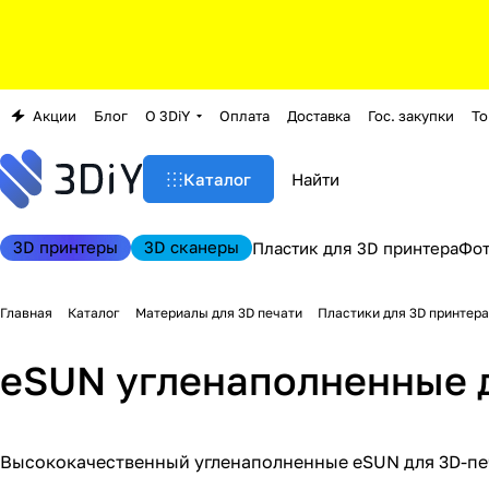
Акции
Блог
О 3DiY
Оплата
Доставка
Гос. закупки
То
Каталог
3D принтеры
3D сканеры
Пластик для 3D принтера
Фо
Главная
Каталог
Материалы для 3D печати
Пластики для 3D принтера
eSUN угленаполненные 
Высококачественный угленаполненные eSUN для 3D-печа