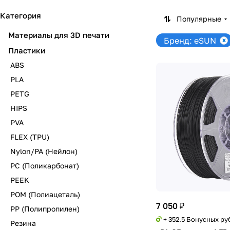
Категория
Популярные
Материалы для 3D печати
Бренд: eSUN
Пластики
ABS
PLA
PETG
HIPS
PVA
FLEX (TPU)
Nylon/PA (Нейлон)
PC (Поликарбонат)
PEEK
POM (Полиацеталь)
7 050 ₽
PP (Полипропилен)
+ 352.5 Бонусных ру
Резина