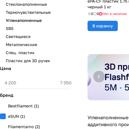
ePA-CF пластик 1.75
Стеклонаполненные
черный 1 кг
Термочувствительные
0
0
Нет в наличии
Угленаполненные
В корзину
SBS
Светящиеся
Металлические
Спец. пластик
Пластик для 3D ручек
Цена
Бренд
Bestfilament
(
1
)
eSUN
(
1
)
Угленаполненные 
аддитивного про
Filamentarno
(
2
)