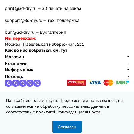
с широким спектром инженерных материалов.
print@3d-diy.ru
— 3D печать на заказ
support@3d-diy.ru
— тех. поддержка
buh@3d-diy.ru
— Бухгалтерия
Мы переехали:
Москва, Павелецкая набережная, 2с1
Как до нас добраться, см. тут
Магазин
Компания
Информация
Помощь
Наш сайт использует куки. Продолжая им пользоваться, вы
2013 - 2026 © 3DiY (Тридиай) - интернет-магазин
соглашаетесь на обработку персональных данных в
комплектующих для 3D принтеров, ЧПУ станков и
соответствии с
политикой конфиденциальности
.
робототехники
Конфиденциальность
Оферта
Согласен