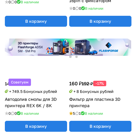
16pin c фиксатором
0
0
В наличии
0
0
В наличии
В корзину
В корзину
Советуем
160 ₽
192 ₽
14 990 ₽
-17%
+ 749.5 Бонусных рублей
+ 8 Бонусных рублей
Автодолив смолы для 3D
Фильтр для пластика 3D
принтера REX 6K / 8K
принтера
0
0
В наличии
5
1
В наличии
В корзину
В корзину