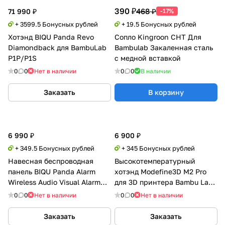
390 ₽
468 ₽
71 990 ₽
-17%
+ 3599.5 Бонусных рублей
+ 19.5 Бонусных рублей
Хотэнд BIQU Panda Revo
Сопло Kingroon CHT Для
Diamondback для BambuLab
Bambulab Закаленная сталь
P1P/P1S
с медной вставкой
0
0
Нет в наличии
0
0
В наличии
Заказать
В корзину
6 990 ₽
6 900 ₽
+ 349.5 Бонусных рублей
+ 345 Бонусных рублей
Навесная беспроводная
Высокотемпературный
панель BIQU Panda Alarm
хотэнд Modefine3D M2 Pro
Wireless Audio Visual Alarm
для 3D принтера Bambu Lab
для BambuLab P1
серии P1
0
0
Нет в наличии
0
0
Нет в наличии
Заказать
Заказать