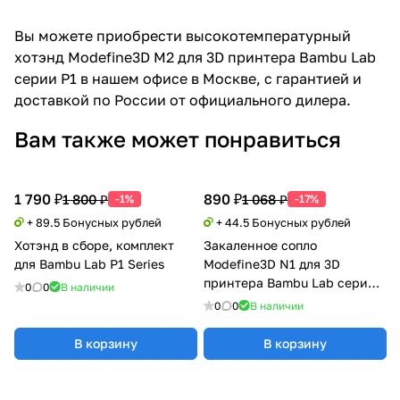
Вы можете приобрести высокотемпературный
хотэнд Modefine3D M2 для 3D принтера Bambu Lab
серии P1 в нашем офисе в Москве, с гарантией и
доставкой по России от официального дилера.
Вам также может понравиться
1 790 ₽
890 ₽
1 800 ₽
1 068 ₽
-1%
-17%
+ 89.5 Бонусных рублей
+ 44.5 Бонусных рублей
Хотэнд в сборе, комплект
Закаленное сопло
для Bambu Lab P1 Series
Modefine3D N1 для 3D
принтера Bambu Lab серии
0
0
В наличии
X1/P1
0
0
В наличии
В корзину
В корзину