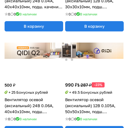
(аксиальный) 24В 0.04А,
(аксиальный) 12В 0.06А,
40х40х10мм, подш. качения,
30х30х10мм, подш.
GDSTIME
скольжения (Sleeve),
0
0
В наличии
0
0
В наличии
GDSTIME
В корзину
В корзину
990 ₽
1 287 ₽
500 ₽
-23%
+ 25 Бонусных рублей
+ 49.5 Бонусных рублей
Вентилятор осевой
Вентилятор осевой
(аксиальный) 24В 0.06А,
(аксиальный) 12В 0.105А,
40х40х10мм, подш.
50х50х10мм, подш.
скольжения (Sleeve),
магнитный (MagLev), Sunon
0
0
В наличии
0
0
В наличии
GDSTIME