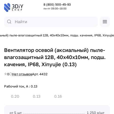
8 (800) 500-45-93
пн-пт 09:00—18:00
ьный) пыле-влагозащитный 12В, 40х40х10мм, подш. качения, IP68, Xinyujie
Вентилятор осевой (аксиальный) пыле-
влагозащитный 12В, 40х40х10мм, подш.
качения, IP68, Xinyujie (0.13)
0
Нет отзывов
Арт.
4432
Рабочий ток, А :
0.13
0.20
0.13
0.16
от 5 шт
1 250 р/шт