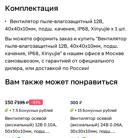
Комплектация
Вентилятор пыле-влагозащитный 12В,
40х40х10мм, подш. качения, IP68, Xinyujie x 1 шт.
Вы можете оформить заказ и купить "Вентилятор
пыле-влагозащитный 12В, 40х40х10мм, подш.
качения, IP68, Xinyujie" в нашем офисе в Москве
самовывозом, с гарантией от официального
дилера, или доставкой по России!
Вам также может понравиться
150 ₽
195 ₽
-23%
300 ₽
+ 7.5 Бонусных рублей
+ 15 Бонусных рублей
Вентилятор осевой
Вентилятор осевой
(аксиальный) 12В 0.10А,
(аксиальный) 24В 0.06А,
50х50х10мм, подш.
30х30х10мм, подш.
скольжения, Xinyujie
скольжения (Sleeve),