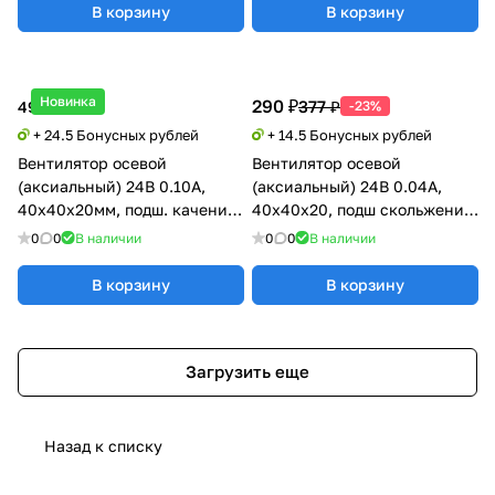
В корзину
В корзину
Новинка
290 ₽
377 ₽
490 ₽
-23%
+ 24.5 Бонусных рублей
+ 14.5 Бонусных рублей
Вентилятор осевой
Вентилятор осевой
(аксиальный) 24В 0.10А,
(аксиальный) 24В 0.04А,
40х40х20мм, подш. качения,
40х40х20, подш скольжения,
Xinyujie
Xinyujie
0
0
В наличии
0
0
В наличии
В корзину
В корзину
Загрузить еще
Назад к списку