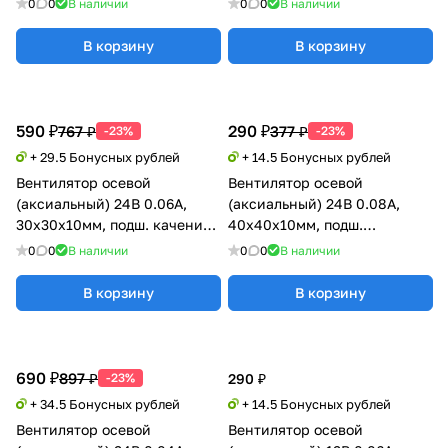
0
0
В наличии
0
0
В наличии
GDSTIME
В корзину
В корзину
590 ₽
290 ₽
767 ₽
377 ₽
-23%
-23%
+ 29.5 Бонусных рублей
+ 14.5 Бонусных рублей
Вентилятор осевой
Вентилятор осевой
(аксиальный) 24В 0.06А,
(аксиальный) 24В 0.08А,
30х30х10мм, подш. качения,
40х40х10мм, подш.
GDSTIME
скольжения, Xinyujie
0
0
В наличии
0
0
В наличии
В корзину
В корзину
690 ₽
897 ₽
-23%
290 ₽
+ 34.5 Бонусных рублей
+ 14.5 Бонусных рублей
Вентилятор осевой
Вентилятор осевой