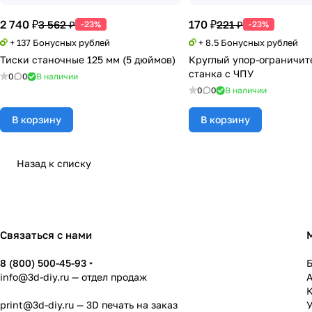
2 740 ₽
170 ₽
3 562 ₽
221 ₽
-23%
-23%
+ 137 Бонусных рублей
+ 8.5 Бонусных рублей
Тиски станочные 125 мм (5 дюймов)
Круглый упор-ограничит
станка с ЧПУ
0
0
В наличии
0
0
В наличии
В корзину
В корзину
Назад к списку
Связаться с нами
8 (800) 500-45-93
info@3d-diy.ru
— отдел продаж
К
print@3d-diy.ru
— 3D печать на заказ
У