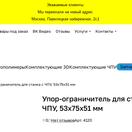
Уважаемые клиенты
Мы переехали на новый адрес
Москва, Павелецкая набережная, 2с1
вары под заказ
ВК Видео
Отзывы
Услуги
Контакты
Запч
тополимеры
Комплектующие 3D
Комплектующие ЧПУ
раничитель для станка с ЧПУ, 53х75х51 мм
Упор-ограничитель для с
ЧПУ, 53х75х51 мм
0
Нет отзывов
Арт.
4120