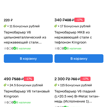
340 ₽
408 ₽
220 ₽
-17%
+ 11 Бонусных рублей
+ 17 Бонусных рублей
Термобарьер V6
Термобарьер MK8 из
цельнометаллический из
нержавеющей стали с
нержавеющей стали
тефлоном Kingroon
Kingroon
0
0
В наличии
0
0
В наличии
В корзину
В корзину
490 ₽
2 300 ₽
588 ₽
2 760 ₽
-17%
-17%
+ 24.5 Бонусных рублей
+ 115 Бонусных рублей
Термобарьер V6 титановый
Термобарьер V6 гладкий
Kingroon
(L=20.5 мм) Bi-Metal титан-
медь (Исполнение 1)
0
0
В наличии
Trianglelab