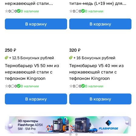
нержавеющей стали
титан-медь (L=19 мм) для
Kingroon
Ender-3 S1
0
0
В наличии
0
0
В наличии
В корзину
В корзину
250 ₽
320 ₽
+ 12.5 Бонусных рублей
+ 16 Бонусных рублей
Термобарьер V5 50 мм из
Термобарьер V5 40 мм из
нержавеющей стали с
нержавеющей стали с
тефлоном Kingroon
тефлоном Kingroon
0
0
В наличии
0
0
В наличии
В корзину
В корзину