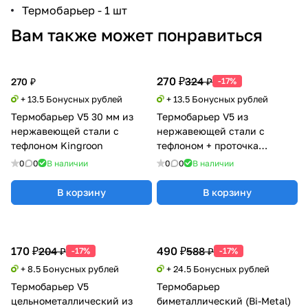
Термобарьер - 1 шт
Вам также может понравиться
270 ₽
324 ₽
270 ₽
-17%
+ 13.5 Бонусных рублей
+ 13.5 Бонусных рублей
Термобарьер V5 30 мм из
Термобарьер V5 из
нержавеющей стали с
нержавеющей стали с
тефлоном Kingroon
тефлоном + проточка
Kingroon
0
0
В наличии
0
0
В наличии
В корзину
В корзину
170 ₽
490 ₽
204 ₽
588 ₽
-17%
-17%
+ 8.5 Бонусных рублей
+ 24.5 Бонусных рублей
Термобарьер V5
Термобарьер
цельнометаллический из
биметаллический (Bi-Metal)