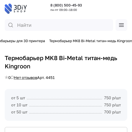
8 (800) 500-45-93
пн-пт 09:00—18:00
обарьеры для 3D принтера
Термобарьер MK8 Bi-Metal титан-медь Kingroon
Термобарьер MK8 Bi-Metal титан-медь
Kingroon
0
Нет отзывов
Арт.
4451
от 5 шт
750 р/шт
от 10 шт
750 р/шт
от 50 шт
700 р/шт