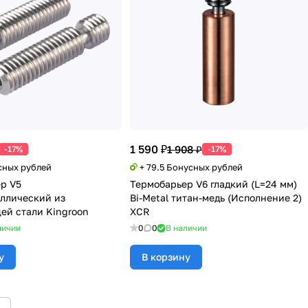
1 590 ₽
1 908 ₽
-17%
-17%
сных рублей
+ 79.5 Бонусных рублей
р V5
Термобарьер V6 гладкий (L=24 мм)
ллический из
Bi-Metal титан-медь (Исполнение 2)
й стали Kingroon
XCR
личии
0
0
В наличии
у
В корзину