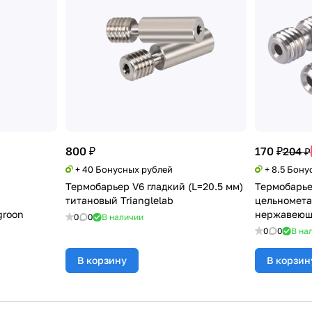
800 ₽
170 ₽
204 ₽
+ 40 Бонусных рублей
+ 8.5 Бону
Термобарьер V6 гладкий (L=20.5 мм)
Термобарье
з
титановый Trianglelab
цельномета
groon
нержавеюще
0
0
В наличии
0
0
В на
В корзину
В корзин