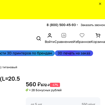
8 (800) 500-45-93
Заказать звонок
Войти
Сравнение
Избранное
Корзина
асти 3D принтеров по брендам
3D печать на заказ
м) титановый
(L=20.5
560 ₽
672 ₽
-17%
+ 28 Бонусных рублей
от 5 шт
550 р/шт