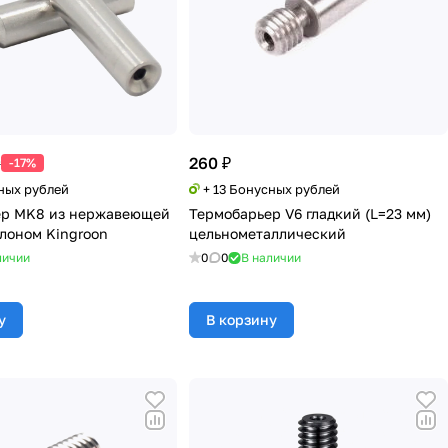
260 ₽
₽
-17%
сных рублей
+ 13 Бонусных рублей
ер MK8 из нержавеющей
Термобарьер V6 гладкий (L=23 мм)
флоном Kingroon
цельнометаллический
личии
0
0
В наличии
у
В корзину