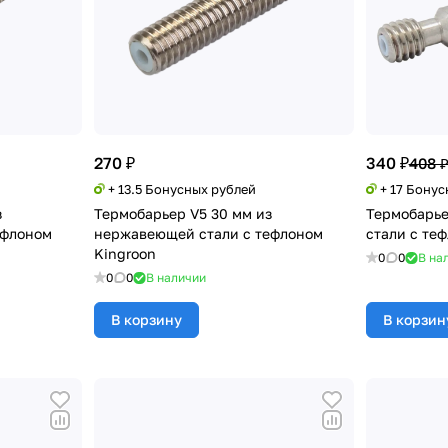
270 ₽
340 ₽
408 
+ 13.5 Бонусных рублей
+ 17 Бону
з
Термобарьер V5 30 мм из
Термобарь
ефлоном
нержавеющей стали с тефлоном
стали с те
Kingroon
0
0
В на
0
0
В наличии
В корзину
В корзин