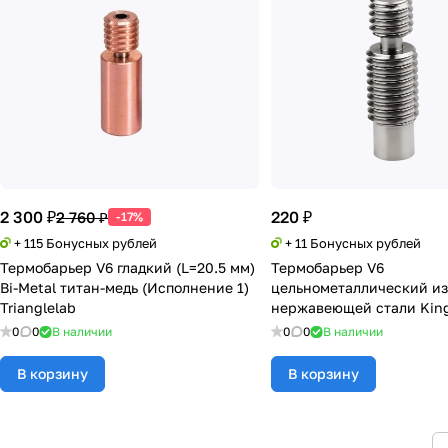
2 300 ₽
220 ₽
2 760 ₽
-17%
+ 115 Бонусных рублей
+ 11 Бонусных рублей
Термобарьер V6 гладкий (L=20.5 мм)
Термобарьер V6
Bi-Metal титан-медь (Исполнение 1)
цельнометаллический и
Trianglelab
нержавеющей стали Kin
0
0
В наличии
0
0
В наличии
В корзину
В корзину