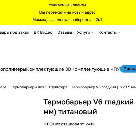
Уважаемые клиенты
Мы переехали на новый адрес
Москва, Павелецкая набережная, 2с1
вары под заказ
ВК Видео
Отзывы
Услуги
Контакты
Запч
тополимеры
Комплектующие 3D
Комплектующие ЧПУ
тера
Термобарьеры для 3D принтера
Термобарьер V6 гладкий (L=20.5 м
Термобарьер V6 гладкий 
мм) титановый
0
Нет отзывов
Арт.
2416