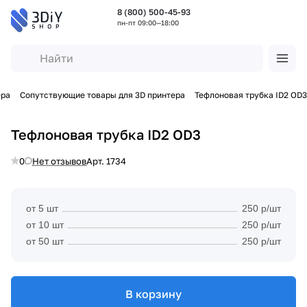
8 (800) 500-45-93
пн-пт 09:00—18:00
ера
Сопутствующие товары для 3D принтера
Тефлоновая трубка ID2 OD3
Тефлоновая трубка ID2 OD3
0
Нет отзывов
Арт.
1734
от 5 шт
250 р/шт
от 10 шт
250 р/шт
от 50 шт
250 р/шт
В корзину