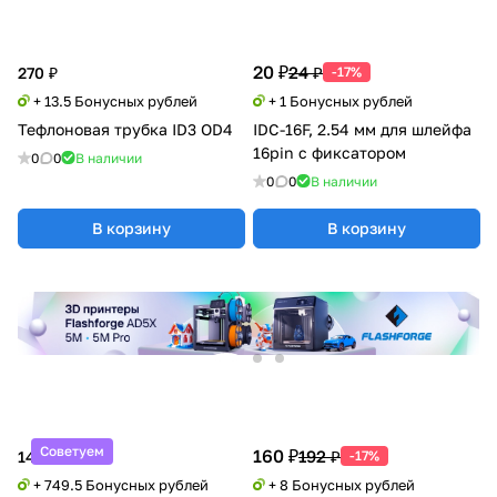
20 ₽
24 ₽
270 ₽
-17%
+ 13.5 Бонусных рублей
+ 1 Бонусных рублей
Тефлоновая трубка ID3 OD4
IDC-16F, 2.54 мм для шлейфа
16pin c фиксатором
0
0
В наличии
0
0
В наличии
В корзину
В корзину
Советуем
160 ₽
192 ₽
14 990 ₽
-17%
+ 749.5 Бонусных рублей
+ 8 Бонусных рублей