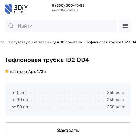
8 (800) 500-45-93
пн-пт 09:00—18:00
ера
Сопутствующие товары для 3D принтера
Тефлоновая трубка ID2 OD4
Тефлоновая трубка ID2 OD4
5
1 отзыв
Арт.
1735
от 5 шт
250 р/шт
от 10 шт
250 р/шт
от 50 шт
250 р/шт
Заказать