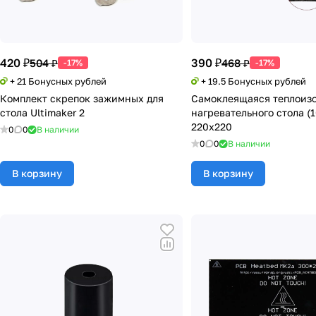
420 ₽
390 ₽
504 ₽
468 ₽
-17%
-17%
+ 21 Бонусных рублей
+ 19.5 Бонусных рублей
Комплект скрепок зажимных для
Самоклеящаяся теплоизо
стола Ultimaker 2
нагревательного стола (
220х220
0
0
В наличии
0
0
В наличии
В корзину
В корзину