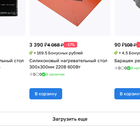
3 390 ₽
90 ₽
4 068 ₽
108 ₽
-17%
+ 169.5 Бонусных рублей
+ 4.5 Бону
льный стол
Силиконовый нагревательный стол
Барашек ре
В
300х300мм 220В 600Вт
0
0
В на
0
0
В наличии
В корзину
В корзин
Загрузить еще