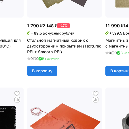
1 790 ₽
11 990 ₽
2 148 ₽
14
-17%
+ 89.5 Бонусных рублей
+ 599.5 Б
ляция для
Стальной магнитный коврик с
Магнитный 
100°C)
двухсторонним покрытием (Textured
с магнитны
PEI + Smooth PEI)
0
0
В на
0
0
В наличии
В корзину
В корзин