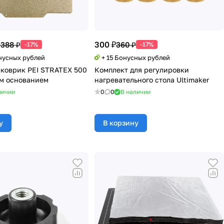
300 ₽
 388 ₽
360 ₽
-17%
-17%
онусных рублей
+ 15 Бонусных рублей
коврик PEI STRATEX 500
Комплект для регулировки
м основанием
нагревательного стола Ultimaker
личии
0
0
В наличии
у
В корзину