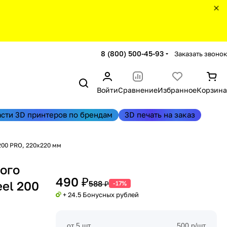
8 (800) 500-45-93
Заказать звонок
Войти
Сравнение
Избранное
Корзина
асти 3D принтеров по брендам
3D печать на заказ
 200 PRO, 220х220 мм
ого
490 ₽
eel 200
588 ₽
-17%
+ 24.5 Бонусных рублей
от 5 шт
500 р/шт