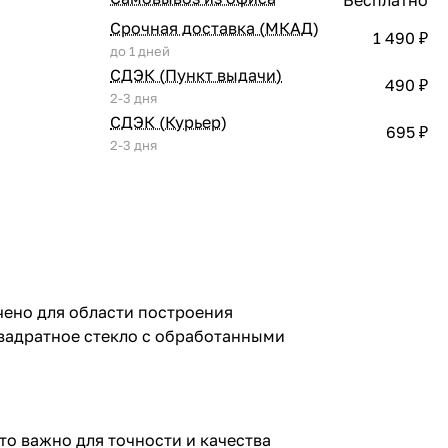
Срочная доставка (МКАД)
1 490 ₽
до 1 дней
СДЭК (Пункт выдачи)
490 ₽
2-3 дня
СДЭК (Курьер)
695 ₽
2-3 дня
ачено для области построения
квадратное стекло с обработанными
то важно для точности и качества