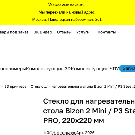
Уважаемые клиенты
Мы переехали на новый адрес
Москва, Павелецкая набережная, 2с1
вары под заказ
ВК Видео
Отзывы
Услуги
Контакты
Запч
тополимеры
Комплектующие 3D
Комплектующие ЧПУ
ля 3D принтера
Стекло для нагревательного стола Bizon 2 Mini / P3 Steel
Стекло для нагревательн
стола Bizon 2 Mini / P3 St
PRO, 220х220 мм
0
Нет отзывов
Арт.
2926