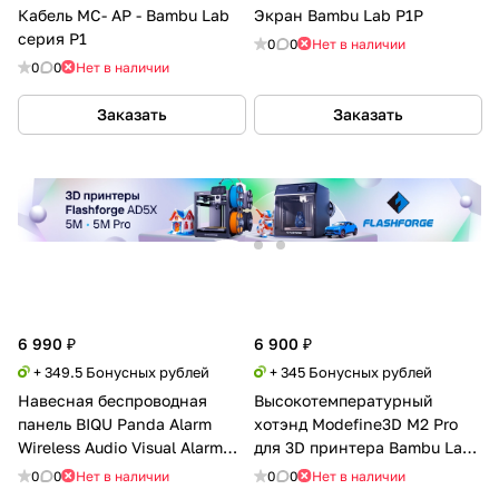
Кабель MC- AP - Bambu Lab
Экран Bambu Lab P1P
серия P1
0
0
Нет в наличии
0
0
Нет в наличии
Заказать
Заказать
6 990 ₽
6 900 ₽
+ 349.5 Бонусных рублей
+ 345 Бонусных рублей
Навесная беспроводная
Высокотемпературный
панель BIQU Panda Alarm
хотэнд Modefine3D M2 Pro
Wireless Audio Visual Alarm
для 3D принтера Bambu Lab
для BambuLab P1
серии P1
0
0
Нет в наличии
0
0
Нет в наличии