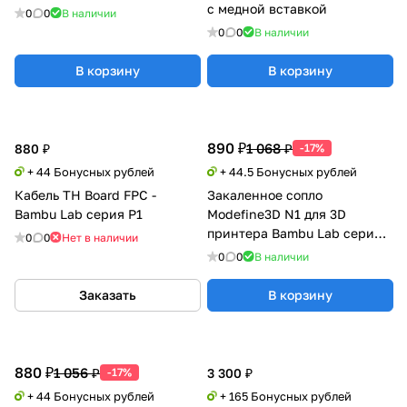
с медной вставкой
0
0
В наличии
0
0
В наличии
В корзину
В корзину
890 ₽
1 068 ₽
880 ₽
-17%
+ 44 Бонусных рублей
+ 44.5 Бонусных рублей
Кабель TH Board FPC -
Закаленное сопло
Bambu Lab серия P1
Modefine3D N1 для 3D
принтера Bambu Lab серии
0
0
Нет в наличии
X1/P1
0
0
В наличии
Заказать
В корзину
880 ₽
1 056 ₽
-17%
3 300 ₽
+ 44 Бонусных рублей
+ 165 Бонусных рублей