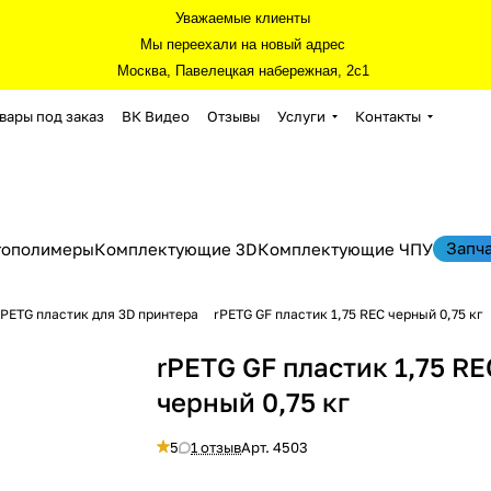
Уважаемые клиенты
Мы переехали на новый адрес
Москва, Павелецкая набережная, 2с1
вары под заказ
ВК Видео
Отзывы
Услуги
Контакты
Запч
тополимеры
Комплектующие 3D
Комплектующие ЧПУ
PETG пластик для 3D принтера
rPETG GF пластик 1,75 REC черный 0,75 кг
rPETG GF пластик 1,75 RE
черный 0,75 кг
5
1 отзыв
Арт.
4503