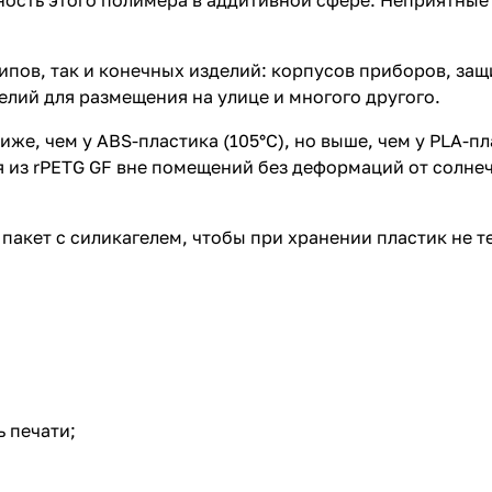
ость этого полимера в аддитивной сфере. Неприятные 
пов, так и конечных изделий: корпусов приборов, защ
лий для размещения на улице и многого другого.
же, чем у ABS-пластика (105°С), но выше, чем у PLA-пл
я из rPETG GF вне помещений без деформаций от солнеч
акет с силикагелем, чтобы при хранении пластик не те
 печати;