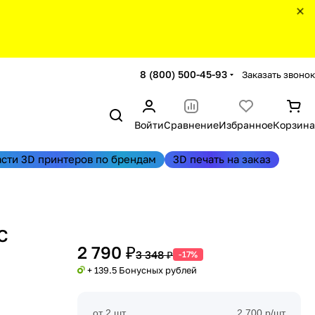
8 (800) 500-45-93
Заказать звонок
Войти
Сравнение
Избранное
Корзина
асти 3D принтеров по брендам
3D печать на заказ
C
2 790 ₽
3 348 ₽
-17%
+ 139.5 Бонусных рублей
от 2 шт
2 700 р/шт