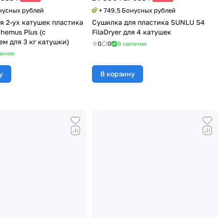
онусных рублей
+ 749.5 Бонусных рублей
я 2-ух катушек пластика
Сушилка для пластика SUNLU S4
hemus Plus (с
FilaDryer для 4 катушек
м для 3 кг катушки)
0
0
В наличии
личии
у
В корзину