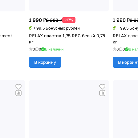
1 990 ₽
1 990 ₽
2 388 ₽
2 3
-17%
+ 99.5 Бонусных рублей
+ 99.5 Бо
lament
RELAX пластик 1,75 REC белый 0,75
RELAX плас
кг
кг
0
0
В наличии
0
0
В на
В корзину
В корзин