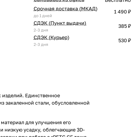
Срочная доставка (МКАД)
1 490 ₽
до 1 дней
СДЭК (Пункт выдачи)
385 ₽
2-3 дня
СДЭК (Курьер)
530 ₽
2-3 дня
х изделий. Единственное
из закаленной стали, обусловленной
 материал для улучшения его
и низкую усадку, облегчающие 3D-