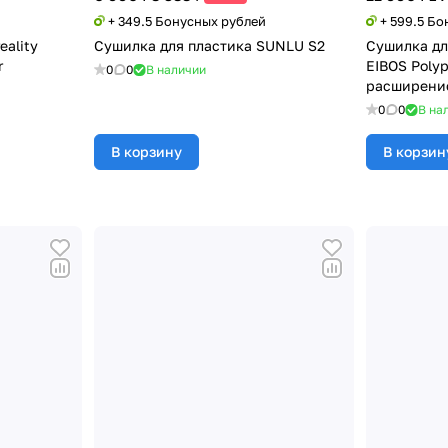
+ 349.5 Бонусных рублей
+ 599.5 Б
eality
Сушилка для пластика SUNLU S2
Сушилка дл
r
EIBOS Polyp
0
0
В наличии
расширение
0
0
В на
В корзину
В корзин