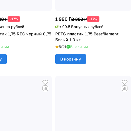
1 990 ₽
88 ₽
2 388 ₽
-17%
-17%
нусных рублей
+ 99.5 Бонусных рублей
тик 1,75 REC черный 0,75
PETG пластик 1.75 Bestfilament
Белый 1.0 кг
личии
5
1
В наличии
у
В корзину