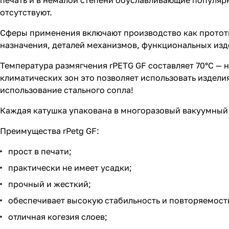
печать и в немалой степени обуславливающие популярн
отсутствуют.
Сферы применения включают производство как прототи
назначения, деталей механизмов, функциональных изде
Температура размягчения rPETG GF составляет 70°С — ни
климатических зон это позволяет использовать издели
использование стального сопла!
Каждая катушка упакована в многоразовый вакуумный п
Преимущества rPetg GF:
прост в печати;
практически не имеет усадки;
прочный и жесткий;
обеспечивает высокую стабильность и повторяемость
отличная когезия слоев;