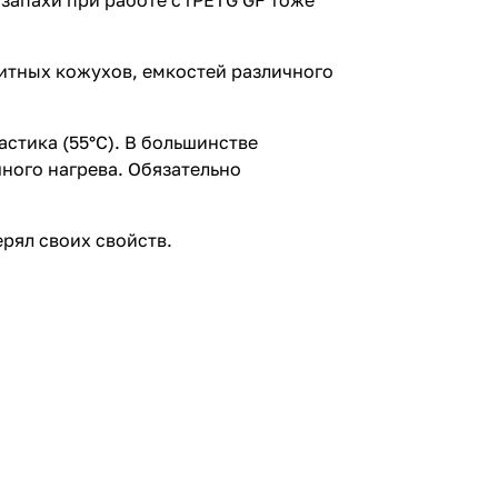
запахи при работе с rPETG GF тоже
итных кожухов, емкостей различного
астика (55°С). В большинстве
ного нагрева. Обязательно
рял своих свойств.