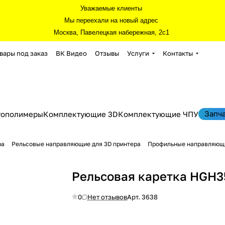
Уважаемые клиенты
Мы переехали на новый адрес
Москва, Павелецкая набережная, 2с1
вары под заказ
ВК Видео
Отзывы
Услуги
Контакты
Запч
тополимеры
Комплектующие 3D
Комплектующие ЧПУ
ра
Рельсовые направляющие для 3D принтера
Профильные направляющи
Рельсовая каретка HGH
0
Нет отзывов
Арт.
3638