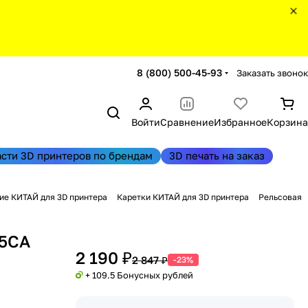
8 (800) 500-45-93
Заказать звонок
Войти
Сравнение
Избранное
Корзина
асти 3D принтеров по брендам
3D печать на заказ
е КИТАЙ для 3D принтера
Каретки КИТАЙ для 3D принтера
Рельсовая
35CA
2 190 ₽
2 847 ₽
-23%
+ 109.5 Бонусных рублей