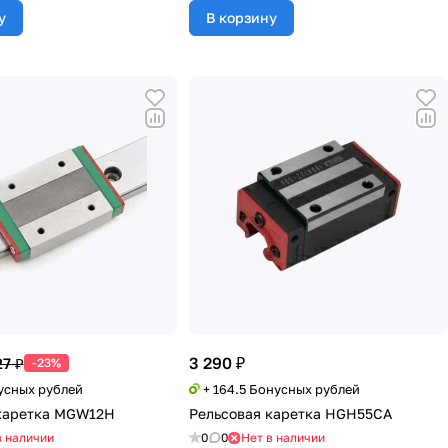
у
В корзину
3 290 ₽
27 ₽
-23%
нусных рублей
+ 164.5 Бонусных рублей
каретка MGW12H
Рельсовая каретка HGH55CA
в наличии
0
0
Нет в наличии