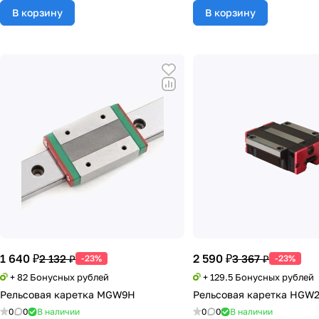
В корзину
В корзину
1 640 ₽
2 590 ₽
2 132 ₽
3 367 ₽
-23%
-23%
+ 82 Бонусных рублей
+ 129.5 Бонусных рублей
Рельсовая каретка MGW9H
Рельсовая каретка HGW
0
0
В наличии
0
0
В наличии