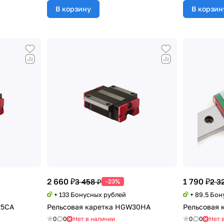
В корзину
В корзин
2 660 ₽
1 790 ₽
3 458 ₽
2 3
-23%
+ 133 Бонусных рублей
+ 89.5 Бо
25CA
Рельсовая каретка HGW30HA
Рельсовая 
0
0
Нет в наличии
0
0
Нет 