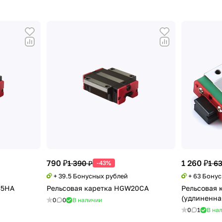
790 ₽
1 260 ₽
1 390 ₽
1 6
-43%
+ 39.5 Бонусных рублей
+ 63 Бону
35HA
Рельсовая каретка HGW20CA
Рельсовая 
(удлиненна
0
0
В наличии
0
1
В на