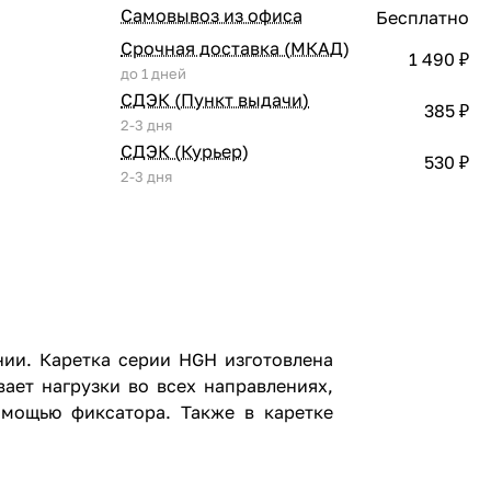
Самовывоз из офиса
Бесплатно
Срочная доставка (МКАД)
1 490 ₽
до 1 дней
СДЭК (Пункт выдачи)
385 ₽
2-3 дня
СДЭК (Курьер)
530 ₽
2-3 дня
ии. Каретка серии HGH изготовлена
ает нагрузки во всех направлениях,
омощью фиксатора. Также в каретке