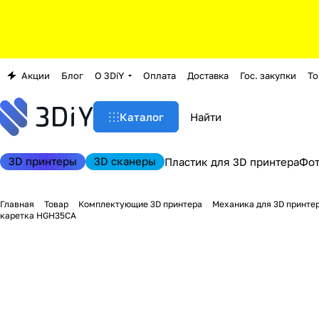
Акции
Блог
О 3DiY
Оплата
Доставка
Гос. закупки
То
Каталог
3D принтеры
3D сканеры
Пластик для 3D принтера
Фо
Главная
Товар
Комплектующие 3D принтера
Механика для 3D принте
каретка HGH35CA