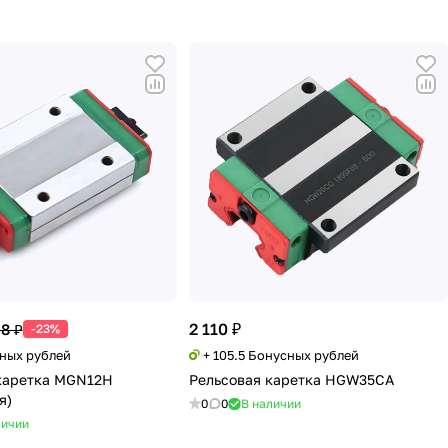
2 110 ₽
38 ₽
-23%
сных рублей
+ 105.5 Бонусных рублей
каретка MGN12H
Рельсовая каретка HGW35CA
я)
0
0
В наличии
личии