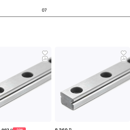
07
-23%