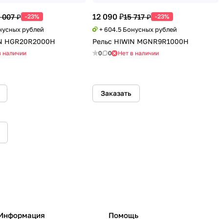
12 090 ₽
 007 ₽
15 717 ₽
-23%
-23%
онусных рублей
+ 604.5 Бонусных рублей
IN HGR20R2000H
Рельс HIWIN MGNR9R1000H
в наличии
0
0
Нет в наличии
Заказать
Информация
Помощь