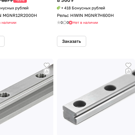
8 360 ₽
 887 ₽
онусных рублей
+ 418 Бонусных рублей
IN MGNR12R2000H
Рельс HIWIN MGNR7H600H
в наличии
0
0
Нет в наличии
Заказать