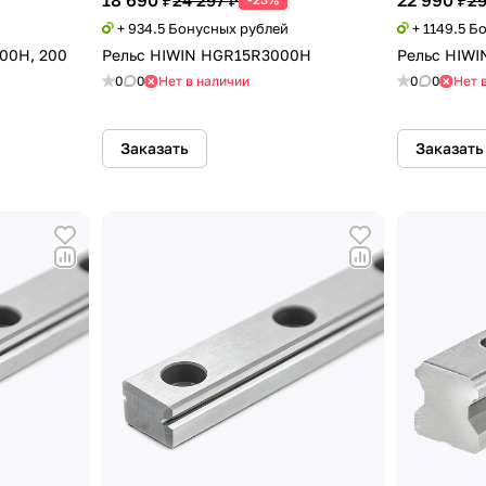
18 690 ₽
22 990 ₽
24 297 ₽
29
+ 934.5 Бонусных рублей
+ 1149.5 Б
00H, 200
Рельс HIWIN HGR15R3000H
Рельс HIW
0
0
Нет в наличии
0
0
Нет 
Заказать
Заказать