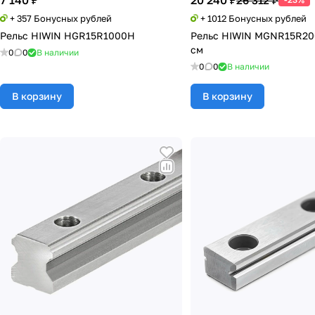
7 140 ₽
20 240 ₽
26 312 ₽
+ 357 Бонусных рублей
+ 1012 Бонусных рублей
Рельс HIWIN HGR15R1000H
Рельс HIWIN MGNR15R20
см
0
0
В наличии
0
0
В наличии
В корзину
В корзину