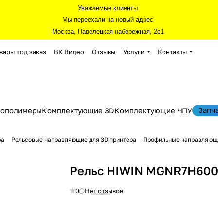
Уважаемые клиенты
Мы переехали на новый адрес
Москва, Павелецкая набережная, 2с1
вары под заказ
ВК Видео
Отзывы
Услуги
Контакты
Запч
тополимеры
Комплектующие 3D
Комплектующие ЧПУ
ра
Рельсовые направляющие для 3D принтера
Профильные направляющи
Рельс HIWIN MGNR7H60
0
Нет отзывов