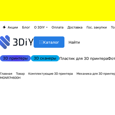
Акции
Блог
О 3DiY
Оплата
Доставка
Гос. закупки
То
Каталог
3D принтеры
3D сканеры
Пластик для 3D принтера
Фо
Главная
Товар
Комплектующие 3D принтера
Механика для 3D принте
MGNR7H600H