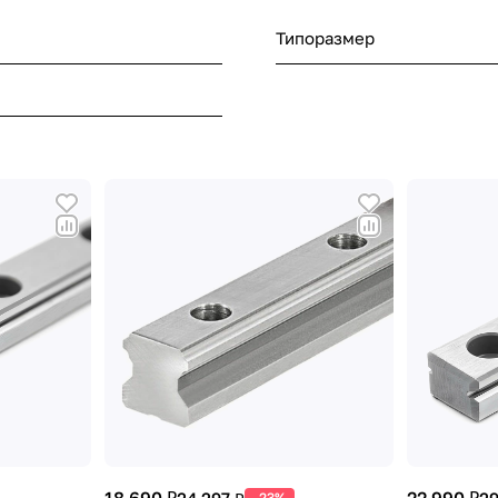
Типоразмер
-23%