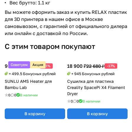
Вес брутто: 1.1 кг
Вы можете оформить заказ и купить RELAX пластик
для 3D принтера в нашем офисе в Москве
самовывозом, с гарантией от официального дилера
или онлайн с доставкой по России.
С этим товаром покупают
Советуем
Акция
9 990 ₽
18 900 ₽
20 388 ₽
22 680 ₽
-51%
-17%
+ 499.5 Бонусных рублей
+ 945 Бонусных рублей
SUNLU AMS Heater для
Сушилка для пластика
Bambu Lab
Creality SpacePi X4 Filament
Dryer
0
0
В наличии
0
0
В наличии
В корзину
В корзину