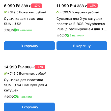
6 990 ₽
11 990 ₽
8 388 ₽
14 388 ₽
-17%
-17%
+ 349.5 Бонусных рублей
+ 599.5 Бонусных рублей
Сушилка для пластика
Сушилка для 2-ух катушек
SUNLU S2
пластика EIBOS Polyphemus
Plus (с расширением для 3 кг
0
0
В наличии
катушки)
0
0
В наличии
В корзину
В корзину
14 990 ₽
17 988 ₽
-17%
+ 749.5 Бонусных рублей
Сушилка для пластика
SUNLU S4 FilaDryer для 4
катушек
0
0
В наличии
В корзину