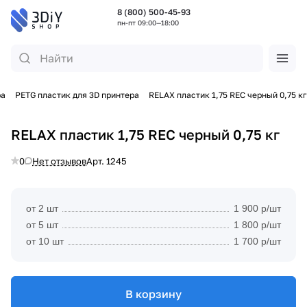
8 (800) 500-45-93
пн-пт 09:00—18:00
ра
PETG пластик для 3D принтера
RELAX пластик 1,75 REC черный 0,75 кг
RELAX пластик 1,75 REC черный 0,75 кг
0
Нет отзывов
Арт.
1245
от 2 шт
1 900 р/шт
от 5 шт
1 800 р/шт
от 10 шт
1 700 р/шт
В корзину