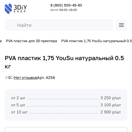
8 (800) 500-45-93
пн-пт 09:00—18:00
а
PVA пластик для 3D принтера
PVA пластик 1,75 YouSu натуральный 0.5
PVA пластик 1,75 YouSu натуральный 0.5
кг
0
Нет отзывов
Арт.
4256
от 2 шт
3 250 р/шт
от 5 шт
3 100 р/шт
от 10 шт
2 900 р/шт