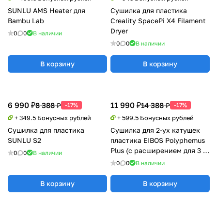
SUNLU AMS Heater для
Сушилка для пластика
Bambu Lab
Creality SpacePi X4 Filament
Dryer
0
0
В наличии
0
0
В наличии
В корзину
В корзину
6 990 ₽
11 990 ₽
8 388 ₽
14 388 ₽
-17%
-17%
+ 349.5 Бонусных рублей
+ 599.5 Бонусных рублей
Сушилка для пластика
Сушилка для 2-ух катушек
SUNLU S2
пластика EIBOS Polyphemus
Plus (с расширением для 3 кг
0
0
В наличии
катушки)
0
0
В наличии
В корзину
В корзину