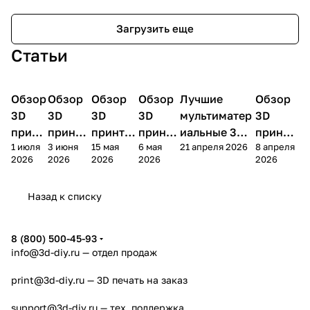
Загрузить еще
Статьи
Обзор
3D
Обзор
3D
Обзор
3D
Обзор
3D
Лучшие
Обзор
3D
3D принтеры
принтеры
принтеры
принтеры
принтеры
принтер
3D
3D
3D
3D
мультиматер
3D
принт
принте
принтер
принте
иальные 3D
принте
1 июля
3 июня
15 мая
6 мая
21 апреля 2026
8 апреля
ера
ра
а
ра
принтеры на
ра
2026
2026
2026
2026
2026
Bamb
Anycubi
FlashFo
Bambu
начало 2026
FlashF
u A2L
c Kobra
rge
Lab
года
orge
Назад к списку
4
Creator
X2D
AD5X
5
8 (800) 500-45-93
info@3d-diy.ru
— отдел продаж
print@3d-diy.ru
— 3D печать на заказ
support@3d-diy.ru
— тех. поддержка