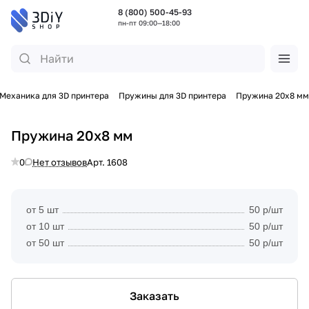
8 (800) 500-45-93
пн-пт 09:00—18:00
Механика для 3D принтера
Пружины для 3D принтера
Пружина 20х8 мм
Пружина 20х8 мм
0
Нет отзывов
Арт.
1608
от 5 шт
50 р/шт
от 10 шт
50 р/шт
от 50 шт
50 р/шт
Заказать