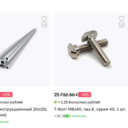
25 ₽
32.50 ₽
-23%
-23%
усных рублей
+ 1.25 Бонусных рублей
онструкционный 20х20L
Т-болт М8х40, паз 8, серия 40, 1 шт.
тия)
0
0
В наличии
личии