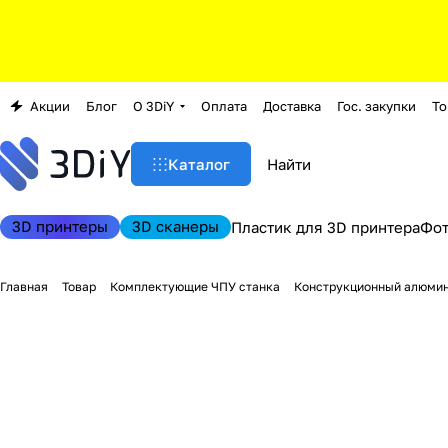
Акции
Блог
О 3DiY
Оплата
Доставка
Гос. закупки
То
Каталог
3D принтеры
3D сканеры
Пластик для 3D принтера
Фо
Главная
Товар
Комплектующие ЧПУ станка
Конструкционный алюми