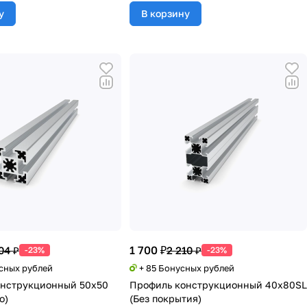
у
В корзину
1 700 ₽
04 ₽
2 210 ₽
-23%
-23%
усных рублей
+ 85 Бонусных рублей
онструкционный 50х50
Профиль конструкционный 40х80SL
о)
(Без покрытия)