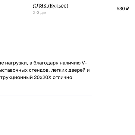
СДЭК (Курьер)
530 ₽
2-3 дня
 нагрузки, а благодаря наличию V-
ыставочных стендов, легких дверей и
струкционный 20х20X отлично