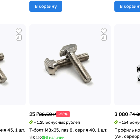
В корзину
В корзин
25 ₽
3 080 ₽
32.50 ₽
4 0
-23%
+ 1.25 Бонусных рублей
+ 154 Бон
ия 45, 1 шт.
Т-болт М8х35, паз 8, серия 40, 1 шт.
Профиль к
(Ан. серебр
0
0
В наличии