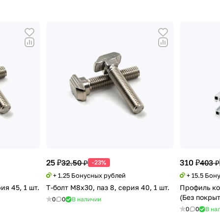
25 ₽
310 ₽
32.50 ₽
403 ₽
-23%
+ 1.25 Бонусных рублей
+ 15.5 Бон
ия 45, 1 шт.
Т-болт М8х30, паз 8, серия 40, 1 шт.
Профиль к
(Без покры
0
0
В наличии
0
0
В на