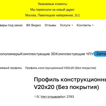
Уважаемые клиенты
Мы переехали на новый адрес
Москва, Павелецкая набережная, 2с1
вары под заказ
ВК Видео
Отзывы
Услуги
Контакты
Запч
тополимеры
Комплектующие 3D
Комплектующие ЧПУ
ниевый профиль
Профиль конструкционный V20х20 (Без покрытия)
Профиль конструкционн
V20х20 (Без покрытия)
0
Нет отзывов
Арт.
2763