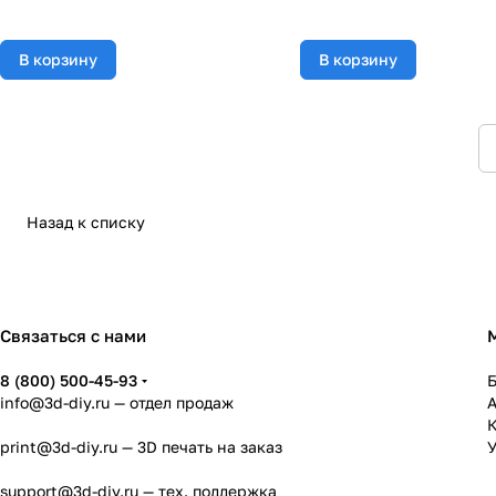
В корзину
В корзину
Назад к списку
Связаться с нами
8 (800) 500-45-93
info@3d-diy.ru
— отдел продаж
К
print@3d-diy.ru
— 3D печать на заказ
У
support@3d-diy.ru
— тех. поддержка