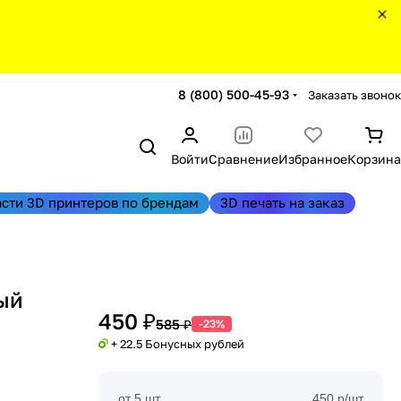
8 (800) 500-45-93
Заказать звонок
Войти
Сравнение
Избранное
Корзина
асти 3D принтеров по брендам
3D печать на заказ
ый
450 ₽
585 ₽
-23%
+ 22.5 Бонусных рублей
от 5 шт
450 р/шт