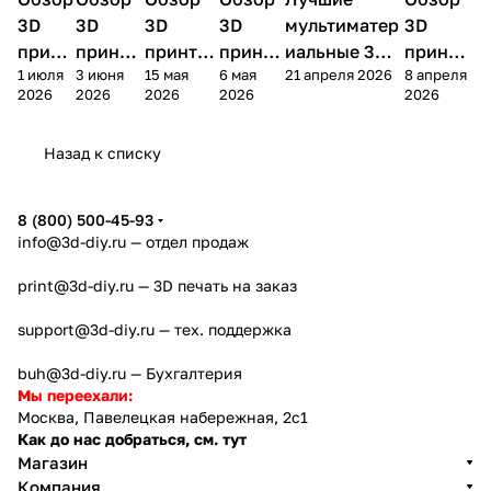
3D принтеры
принтеры
принтеры
принтеры
принтеры
принтер
3D
3D
3D
3D
мультиматер
3D
принт
принте
принтер
принте
иальные 3D
принте
1 июля
3 июня
15 мая
6 мая
21 апреля 2026
8 апреля
ера
ра
а
ра
принтеры на
ра
2026
2026
2026
2026
2026
Bamb
Anycubi
FlashFo
Bambu
начало 2026
FlashF
u A2L
c Kobra
rge
Lab
года
orge
Назад к списку
4
Creator
X2D
AD5X
5
8 (800) 500-45-93
info@3d-diy.ru
— отдел продаж
print@3d-diy.ru
— 3D печать на заказ
support@3d-diy.ru
— тех. поддержка
buh@3d-diy.ru
— Бухгалтерия
Мы переехали:
Москва, Павелецкая набережная, 2с1
Как до нас добраться, см. тут
Магазин
Компания