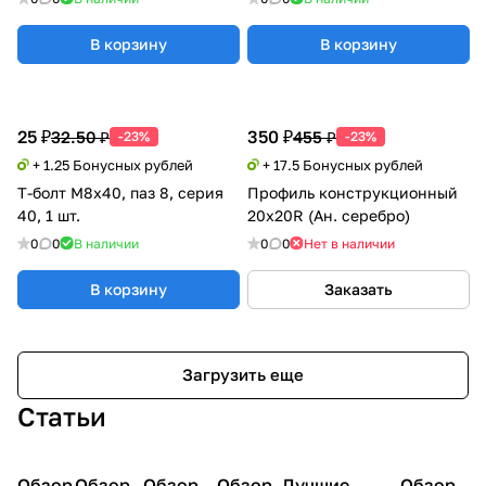
В корзину
В корзину
25 ₽
350 ₽
32.50 ₽
455 ₽
-23%
-23%
+ 1.25 Бонусных рублей
+ 17.5 Бонусных рублей
Т-болт М8х40, паз 8, серия
Профиль конструкционный
40, 1 шт.
20х20R (Ан. серебро)
0
0
В наличии
0
0
Нет в наличии
В корзину
Заказать
Загрузить еще
Статьи
Обзор
3D
Обзор
3D
Обзор
3D
Обзор
3D
Лучшие
Обзор
3D