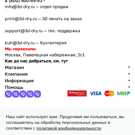
8 (800) 500-45-93
info@3d-diy.ru
— отдел продаж
print@3d-diy.ru
— 3D печать на заказ
support@3d-diy.ru
— тех. поддержка
buh@3d-diy.ru
— Бухгалтерия
Мы переехали:
Москва, Павелецкая набережная, 2с1
Как до нас добраться, см. тут
Магазин
Компания
Информация
Помощь
2013 - 2026 © 3DiY (Тридиай) - интернет-магазин
Наш сайт использует куки. Продолжая им пользоваться, вы
комплектующих для 3D принтеров, ЧПУ станков и
соглашаетесь на обработку персональных данных в
робототехники
соответствии с
политикой конфиденциальности
.
Конфиденциальность
Оферта