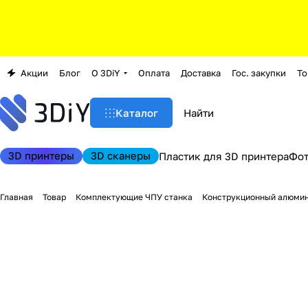
Акции
Блог
О 3DiY
Оплата
Доставка
Гос. закупки
То
Каталог
3D принтеры
3D сканеры
Пластик для 3D принтера
Фо
Главная
Товар
Комплектующие ЧПУ станка
Конструкционный алюми