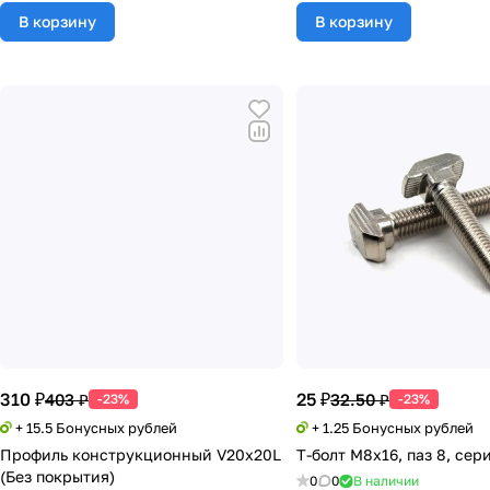
В корзину
В корзину
310 ₽
25 ₽
403 ₽
32.50 ₽
-23%
-23%
+ 15.5 Бонусных рублей
+ 1.25 Бонусных рублей
Профиль конструкционный V20х20L
Т-болт М8х16, паз 8, сери
(Без покрытия)
0
0
В наличии