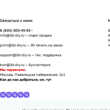
Связаться с нами
8 (800) 500-45-93
info@3d-diy.ru
— отдел продаж
К
print@3d-diy.ru
— 3D печать на заказ
У
support@3d-diy.ru
— тех. поддержка
buh@3d-diy.ru
— Бухгалтерия
Мы переехали:
Москва, Павелецкая набережная, 2с1
Как до нас добраться, см. тут
Наш сайт использует куки. Продолжая им пользовать