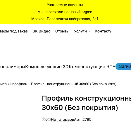
Уважаемые клиенты
Мы переехали на новый адрес
Москва, Павелецкая набережная, 2с1
вары под заказ
ВК Видео
Отзывы
Услуги
Контакты
Запч
тополимеры
Комплектующие 3D
Комплектующие ЧПУ
ниевый профиль
Профиль конструкционный 30х60 (Без покрытия)
Профиль конструкционн
30х60 (Без покрытия)
0
Нет отзывов
Арт.
2795