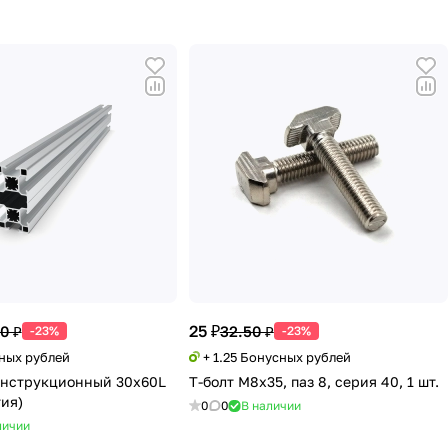
25 ₽
0 ₽
32.50 ₽
-23%
-23%
сных рублей
+ 1.25 Бонусных рублей
онструкционный 30х60L
Т-болт М8х35, паз 8, серия 40, 1 шт.
тия)
0
0
В наличии
личии