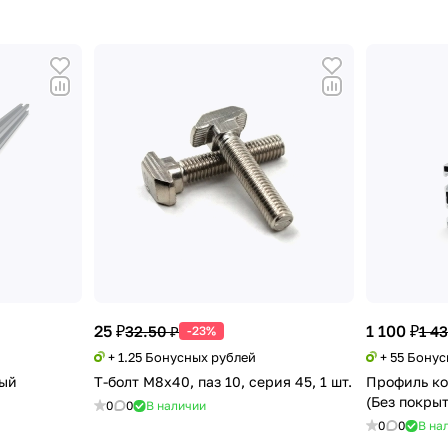
25 ₽
1 100 ₽
32.50 ₽
1 43
-23%
+ 1.25 Бонусных рублей
+ 55 Бону
ный
Т-болт М8х40, паз 10, серия 45, 1 шт.
Профиль к
(Без покры
0
0
В наличии
0
0
В на