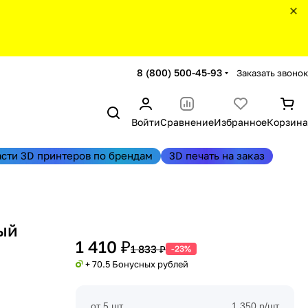
8 (800) 500-45-93
Заказать звонок
Войти
Сравнение
Избранное
Корзина
асти 3D принтеров по брендам
3D печать на заказ
ый
1 410 ₽
1 833 ₽
-23%
+ 70.5 Бонусных рублей
от 5 шт
1 350 р/шт