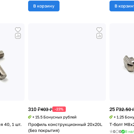
В корзину
В корзин
310 ₽
25 ₽
403 ₽
32.50 
-23%
+ 15.5 Бонусных рублей
+ 1.25 Бон
я 40, 1 шт.
Профиль конструкционный 20х20L
Т-болт М8х2
(Без покрытия)
0
0
В на