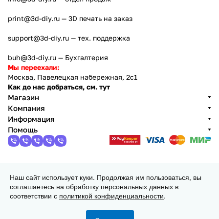
print@3d-diy.ru
— 3D печать на заказ
support@3d-diy.ru
— тех. поддержка
buh@3d-diy.ru
— Бухгалтерия
Мы переехали:
Москва, Павелецкая набережная, 2с1
Как до нас добраться, см. тут
Магазин
Компания
Информация
Помощь
2013 - 2026 © 3DiY (Тридиай) - интернет-магазин
Наш сайт использует куки. Продолжая им пользоваться, вы
комплектующих для 3D принтеров, ЧПУ станков и
соглашаетесь на обработку персональных данных в
робототехники
соответствии с
политикой конфиденциальности
.
Конфиденциальность
Оферта