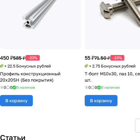
450 ₽
55 ₽
585 ₽
71.50 ₽
-23%
-23%
+ 22.5 Бонусных рублей
+ 2.75 Бонусных рублей
Профиль конструкционный
Т-болт М10х30, паз 10, се
20х20SH (Без покрытия)
шт.
0
0
В наличии
0
0
В наличии
В корзину
В корзину
Статьи