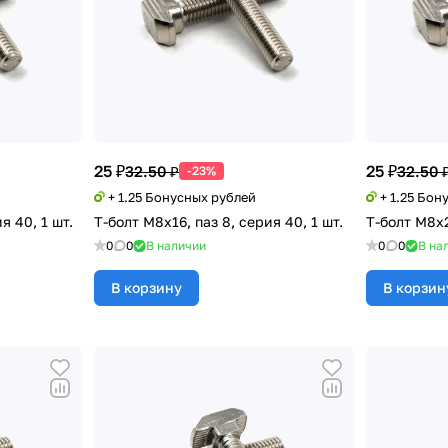
25 ₽
25 ₽
32.50 ₽
32.50 
-23%
+ 1.25 Бонусных рублей
+ 1.25 Бон
я 40, 1 шт.
Т-болт М8х16, паз 8, серия 40, 1 шт.
Т-болт М8х2
0
0
В наличии
0
0
В на
В корзину
В корзин