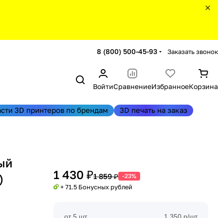
8 (800) 500-45-93
Заказать звонок
Войти
Сравнение
Избранное
Корзина
асти 3D принтеров по брендам
3D печать на заказ
ый
1 430 ₽
)
1 859 ₽
-23%
+ 71.5 Бонусных рублей
от 5 шт
1 350 р/шт