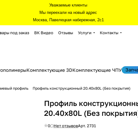
Уважаемые клиенты
Мы переехали на новый адрес
Москва, Павелецкая набережная, 2с1
вары под заказ
ВК Видео
Отзывы
Услуги
Контакты
Запч
тополимеры
Комплектующие 3D
Комплектующие ЧПУ
ниевый профиль
Профиль конструкционный 20.40х80L (Без покрытия)
Профиль конструкционн
20.40х80L (Без покрытия
0
Нет отзывов
Арт.
2731