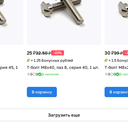
25 ₽
30 ₽
32.50 ₽
39 ₽
-23%
-
+ 1.25 Бонусных рублей
+ 1.5 Бону
рия 45, 1
Т-болт М8х40, паз 8, серия 40, 1 шт.
Т-болт М8х2
0
0
В наличии
0
0
В на
В корзину
В корзин
Загрузить еще