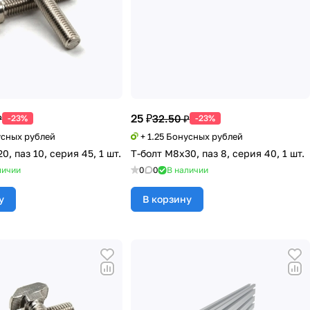
25 ₽
₽
32.50 ₽
-23%
-23%
усных рублей
+ 1.25 Бонусных рублей
0, паз 10, серия 45, 1 шт.
Т-болт М8х30, паз 8, серия 40, 1 шт.
личии
0
0
В наличии
у
В корзину