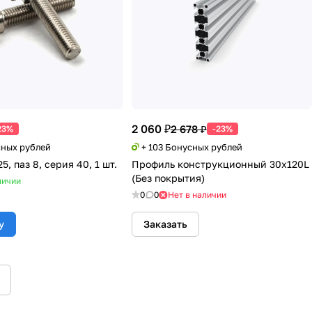
2 060 ₽
2 678 ₽
23%
-23%
сных рублей
+ 103 Бонусных рублей
5, паз 8, серия 40, 1 шт.
Профиль конструкционный 30х120L
(Без покрытия)
личии
0
0
Нет в наличии
у
Заказать