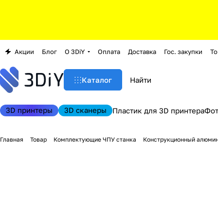
Акции
Блог
О 3DiY
Оплата
Доставка
Гос. закупки
То
Каталог
3D принтеры
3D сканеры
Пластик для 3D принтера
Фо
Главная
Товар
Комплектующие ЧПУ станка
Конструкционный алюми