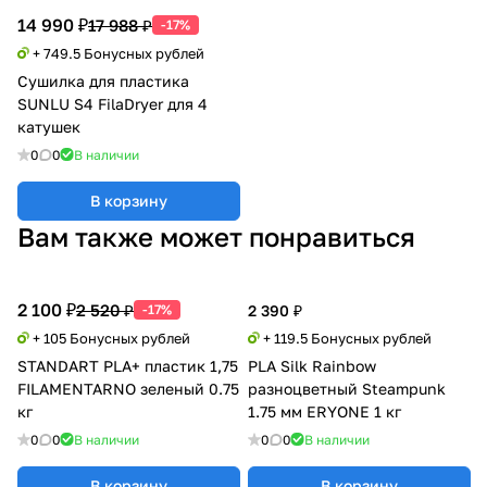
14 990 ₽
17 988 ₽
-17%
+ 749.5 Бонусных рублей
Сушилка для пластика
SUNLU S4 FilaDryer для 4
катушек
0
0
В наличии
В корзину
Вам также может понравиться
2 100 ₽
2 520 ₽
-17%
2 390 ₽
+ 105 Бонусных рублей
+ 119.5 Бонусных рублей
STANDART PLA+ пластик 1,75
PLA Silk Rainbow
FILAMENTARNO зеленый 0.75
разноцветный Steampunk
кг
1.75 мм ERYONE 1 кг
0
0
В наличии
0
0
В наличии
В корзину
В корзину