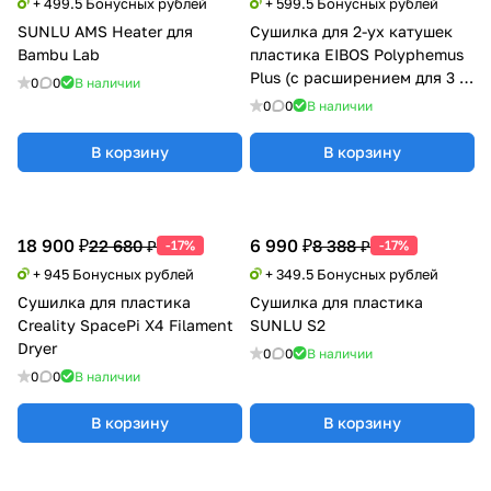
+ 499.5 Бонусных рублей
+ 599.5 Бонусных рублей
SUNLU AMS Heater для
Сушилка для 2-ух катушек
Bambu Lab
пластика EIBOS Polyphemus
Plus (с расширением для 3 кг
0
0
В наличии
катушки)
0
0
В наличии
В корзину
В корзину
18 900 ₽
6 990 ₽
22 680 ₽
8 388 ₽
-17%
-17%
+ 945 Бонусных рублей
+ 349.5 Бонусных рублей
Сушилка для пластика
Сушилка для пластика
Creality SpacePi X4 Filament
SUNLU S2
Dryer
0
0
В наличии
0
0
В наличии
В корзину
В корзину