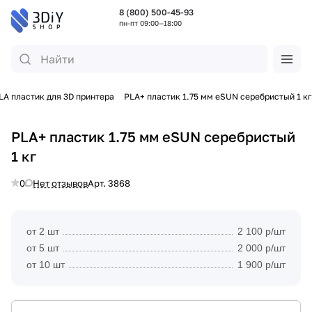
8 (800) 500-45-93
пн-пт 09:00—18:00
LA пластик для 3D принтера
PLA+ пластик 1.75 мм eSUN серебристый 1 кг
PLA+ пластик 1.75 мм eSUN серебристый
1 кг
0
Нет отзывов
Арт.
3868
от 2 шт
2 100 р/шт
от 5 шт
2 000 р/шт
от 10 шт
1 900 р/шт