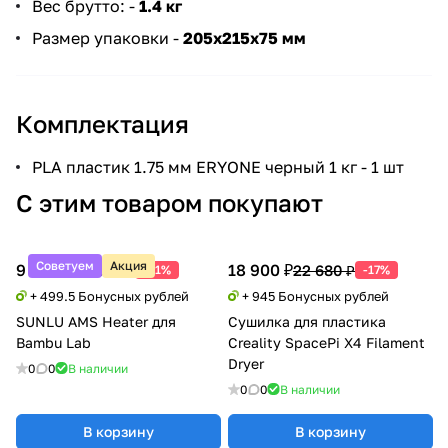
Вес брутто: -
1.4 кг
Размер упаковки -
205х215х75 мм
Комплектация
PLA пластик 1.75 мм ERYONE черный 1 кг - 1 шт
С этим товаром покупают
Советуем
Акция
9 990 ₽
18 900 ₽
20 388 ₽
22 680 ₽
-51%
-17%
+ 499.5 Бонусных рублей
+ 945 Бонусных рублей
SUNLU AMS Heater для
Сушилка для пластика
Bambu Lab
Creality SpacePi X4 Filament
Dryer
0
0
В наличии
0
0
В наличии
В корзину
В корзину