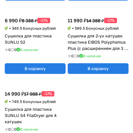
6 990 ₽
11 990 ₽
8 388 ₽
14 388 ₽
-17%
-17%
+ 349.5 Бонусных рублей
+ 599.5 Бонусных рублей
Сушилка для пластика
Сушилка для 2-ух катушек
SUNLU S2
пластика EIBOS Polyphemus
Plus (с расширением для 3 кг
0
0
В наличии
катушки)
0
0
В наличии
В корзину
В корзину
14 990 ₽
17 988 ₽
-17%
+ 749.5 Бонусных рублей
Сушилка для пластика
SUNLU S4 FilaDryer для 4
катушек
0
0
В наличии