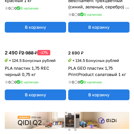
красный 1 кг
Bestfilament трехцветный
(синий, зеленый, серебро) 1
0
0
В наличии
кг
0
0
В наличии
В корзину
В корзину
2 490 ₽
2 988 ₽
-17%
2 690 ₽
+ 124.5 Бонусных рублей
+ 134.5 Бонусных рублей
PLA пластик 1,75 REC
PLA GEO пластик 1,75
черный 0,75 кг
PrintProduct салатовый 1 кг
0
0
В наличии
0
0
В наличии
В корзину
В корзину