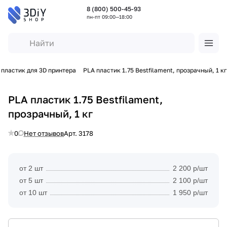
8 (800) 500-45-93
пн-пт 09:00—18:00
 пластик для 3D принтера
PLA пластик 1.75 Bestfilament, прозрачный, 1 кг
PLA пластик 1.75 Bestfilament,
прозрачный, 1 кг
0
Нет отзывов
Арт.
3178
от 2 шт
2 200 р/шт
от 5 шт
2 100 р/шт
от 10 шт
1 950 р/шт