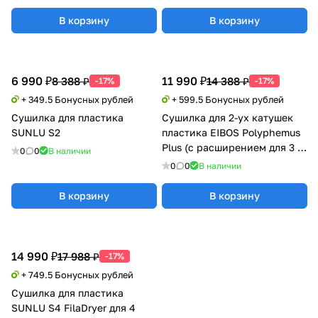
В корзину
В корзину
6 990 ₽
11 990 ₽
8 388 ₽
14 388 ₽
-17%
-17%
+ 349.5 Бонусных рублей
+ 599.5 Бонусных рублей
Сушилка для пластика
Сушилка для 2-ух катушек
SUNLU S2
пластика EIBOS Polyphemus
Plus (с расширением для 3 кг
0
0
В наличии
катушки)
0
0
В наличии
В корзину
В корзину
14 990 ₽
17 988 ₽
-17%
+ 749.5 Бонусных рублей
Сушилка для пластика
SUNLU S4 FilaDryer для 4