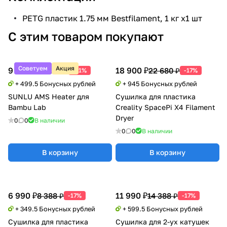
PETG пластик 1.75 мм Bestfilament, 1 кг х1 шт
С этим товаром покупают
Советуем
Акция
9 990 ₽
18 900 ₽
20 388 ₽
22 680 ₽
-51%
-17%
+ 499.5 Бонусных рублей
+ 945 Бонусных рублей
SUNLU AMS Heater для
Сушилка для пластика
Bambu Lab
Creality SpacePi X4 Filament
Dryer
0
0
В наличии
0
0
В наличии
В корзину
В корзину
6 990 ₽
11 990 ₽
8 388 ₽
14 388 ₽
-17%
-17%
+ 349.5 Бонусных рублей
+ 599.5 Бонусных рублей
Сушилка для пластика
Сушилка для 2-ух катушек