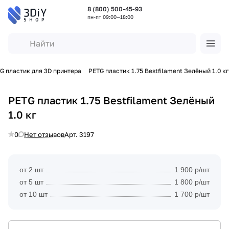
8 (800) 500-45-93
пн-пт 09:00—18:00
G пластик для 3D принтера
PETG пластик 1.75 Bestfilament Зелёный 1.0 кг
PETG пластик 1.75 Bestfilament Зелёный
1.0 кг
0
Нет отзывов
Арт.
3197
от 2 шт
1 900 р/шт
от 5 шт
1 800 р/шт
от 10 шт
1 700 р/шт