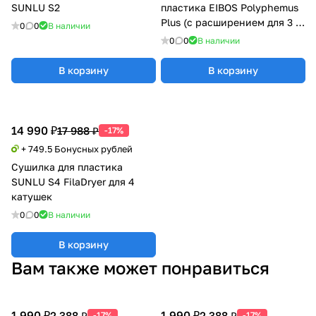
SUNLU S2
пластика EIBOS Polyphemus
Plus (с расширением для 3 кг
0
0
В наличии
катушки)
0
0
В наличии
В корзину
В корзину
14 990 ₽
17 988 ₽
-17%
+ 749.5 Бонусных рублей
Сушилка для пластика
SUNLU S4 FilaDryer для 4
катушек
0
0
В наличии
В корзину
Вам также может понравиться
1 990 ₽
1 990 ₽
2 388 ₽
2 388 ₽
-17%
-17%