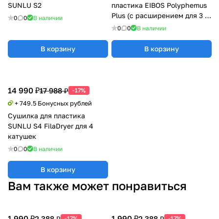
SUNLU S2
пластика EIBOS Polyphemus
Plus (с расширением для 3 кг
0
0
В наличии
катушки)
0
0
В наличии
В корзину
В корзину
14 990 ₽
17 988 ₽
-17%
+ 749.5 Бонусных рублей
Сушилка для пластика
SUNLU S4 FilaDryer для 4
катушек
0
0
В наличии
В корзину
Вам также может понравиться
1 990 ₽
1 990 ₽
2 388 ₽
2 388 ₽
-17%
-17%