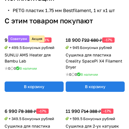
PETG пластик 1.75 мм Bestfilament, 1 кг х1 шт
С этим товаром покупают
Советуем
Акция
9 990 ₽
18 900 ₽
20 388 ₽
22 680 ₽
-51%
-17%
+ 499.5 Бонусных рублей
+ 945 Бонусных рублей
SUNLU AMS Heater для
Сушилка для пластика
Bambu Lab
Creality SpacePi X4 Filament
Dryer
0
0
В наличии
0
0
В наличии
В корзину
В корзину
6 990 ₽
11 990 ₽
8 388 ₽
14 388 ₽
-17%
-17%
+ 349.5 Бонусных рублей
+ 599.5 Бонусных рублей
Сушилка для пластика
Сушилка для 2-ух катушек