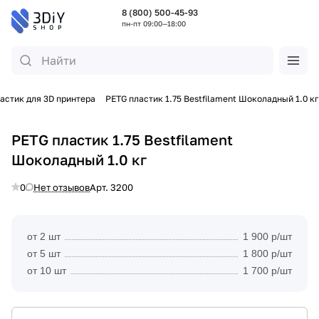
8 (800) 500-45-93
пн-пт 09:00—18:00
астик для 3D принтера
PETG пластик 1.75 Bestfilament Шоколадный 1.0 кг
PETG пластик 1.75 Bestfilament
Шоколадный 1.0 кг
0
Нет отзывов
Арт.
3200
от 2 шт
1 900 р/шт
от 5 шт
1 800 р/шт
от 10 шт
1 700 р/шт