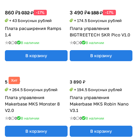
860 ₽
3 490 ₽
1 032 ₽
4 188 ₽
-17%
-17%
+ 43 Бонусных рублей
+ 174.5 Бонусных рублей
Плата расширения Ramps
Плата управления
1.4
BIGTREETECH SKR Pico V1.0
0
0
В наличии
0
0
В наличии
В корзину
В корзину
Хит
5 290 ₽
3 890 ₽
+ 264.5 Бонусных рублей
+ 194.5 Бонусных рублей
Плата управления
Плата управления
Makerbase MKS Monster 8
Makerbase MKS Robin Nano
V2.0
V3.1
0
0
В наличии
0
0
В наличии
В корзину
В корзину