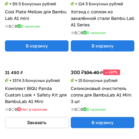
+ 89.5 Бонусных рублей
+ 114.5 Бонусных рублей
Cool Plate Mellow для Bambu
Хотэнд с соплом из
Lab A1 mini
закалённой стали Bambu Lab
A1 Series
0
0
В наличии
0
0
В наличии
В корзину
В корзину
300 ₽
104.40 ₽
31 490 ₽
--187%
+ 1574.5 Бонусных рублей
+ 15 Бонусных рублей
Комплект BIQU Panda
Силиконовый очиститель
Custom Look + Safety Kit для
сопла для BambuLab A1 Mini
BambuLab A1 Mini
3 шт
0
0
Нет в наличии
0
0
В наличии
Заказать
В корзину