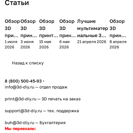
Статьи
Обзор
3D
Обзор
3D
Обзор
3D
Обзор
3D
Лучшие
Обзор
3D
3D принтеры
принтеры
принтеры
принтеры
принтеры
принтер
3D
3D
3D
3D
мультиматер
3D
принт
принте
принтер
принте
иальные 3D
принте
1 июля
3 июня
15 мая
6 мая
21 апреля 2026
8 апреля
ера
ра
а
ра
принтеры на
ра
2026
2026
2026
2026
2026
Bamb
Anycubi
FlashFo
Bambu
начало 2026
FlashF
u A2L
c Kobra
rge
Lab
года
orge
Назад к списку
4
Creator
X2D
AD5X
5
8 (800) 500-45-93
info@3d-diy.ru
— отдел продаж
print@3d-diy.ru
— 3D печать на заказ
support@3d-diy.ru
— тех. поддержка
buh@3d-diy.ru
— Бухгалтерия
Мы переехали: