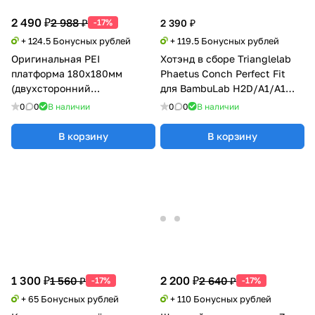
2 490 ₽
2 988 ₽
-17%
2 390 ₽
+ 124.5 Бонусных рублей
+ 119.5 Бонусных рублей
Оригинальная PEI
Хотэнд в сборе Trianglelab
платформа 180x180мм
Phaetus Conch Perfect Fit
(двухсторонний
для BambuLab H2D/A1/A1
текстурированный PEI)
mini
0
0
В наличии
0
0
В наличии
Bambu Lab A1 mini
В корзину
В корзину
1 300 ₽
2 200 ₽
1 560 ₽
2 640 ₽
-17%
-17%
+ 65 Бонусных рублей
+ 110 Бонусных рублей