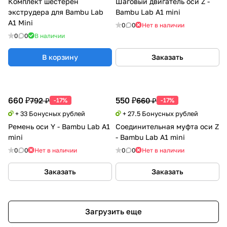
Комплект шестерён
Шаговый двигатель оси Z -
экструдера для Bambu Lab
Bambu Lab A1 mini
A1 Mini
0
0
Нет в наличии
0
0
В наличии
В корзину
Заказать
660 ₽
550 ₽
792 ₽
660 ₽
-17%
-17%
+ 33 Бонусных рублей
+ 27.5 Бонусных рублей
Ремень оси Y - Bambu Lab A1
Соединительная муфта оси Z
mini
- Bambu Lab A1 mini
0
0
Нет в наличии
0
0
Нет в наличии
Заказать
Заказать
Загрузить еще