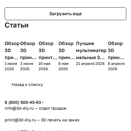
Загрузить еще
Статьи
Обзор
3D
Обзор
3D
Обзор
3D
Обзор
3D
Лучшие
Обзор
3D
3D принтеры
принтеры
принтеры
принтеры
принтеры
принтер
3D
3D
3D
3D
мультиматер
3D
принт
принте
принтер
принте
иальные 3D
принте
1 июля
3 июня
15 мая
6 мая
21 апреля 2026
8 апреля
ера
ра
а
ра
принтеры на
ра
2026
2026
2026
2026
2026
Bamb
Anycubi
FlashFo
Bambu
начало 2026
FlashF
u A2L
c Kobra
rge
Lab
года
orge
Назад к списку
4
Creator
X2D
AD5X
5
8 (800) 500-45-93
info@3d-diy.ru
— отдел продаж
print@3d-diy.ru
— 3D печать на заказ