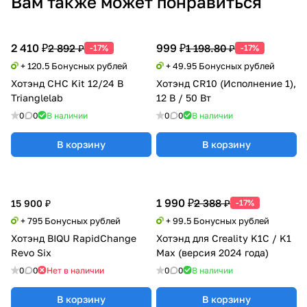
Вам также может понравиться
2 410 ₽
999 ₽
2 892 ₽
1 198.80 ₽
-17%
-17%
+ 120.5 Бонусных рублей
+ 49.95 Бонусных рублей
Хотэнд CHC Kit 12/24 В
Хотэнд CR10 (Исполнение 1),
Trianglelab
12 В / 50 Вт
0
0
В наличии
0
0
В наличии
В корзину
В корзину
1 990 ₽
2 388 ₽
15 900 ₽
-17%
+ 795 Бонусных рублей
+ 99.5 Бонусных рублей
Хотэнд BIQU RapidChange
Хотэнд для Creality K1С / K1
Revo Six
Max (версия 2024 года)
0
0
Нет в наличии
0
0
В наличии
В корзину
В корзину