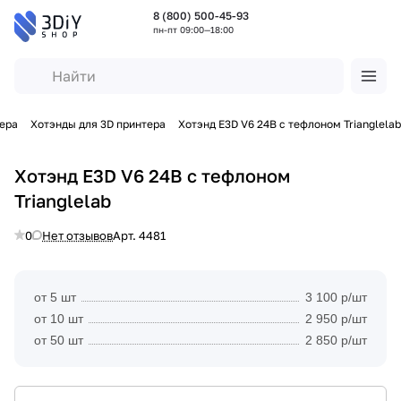
8 (800) 500-45-93
пн-пт 09:00—18:00
тера
Хотэнды для 3D принтера
Хотэнд E3D V6 24В с тефлоном Trianglelab
Хотэнд E3D V6 24В с тефлоном
Trianglelab
0
Нет отзывов
Арт.
4481
от 5 шт
3 100 р/шт
от 10 шт
2 950 р/шт
от 50 шт
2 850 р/шт