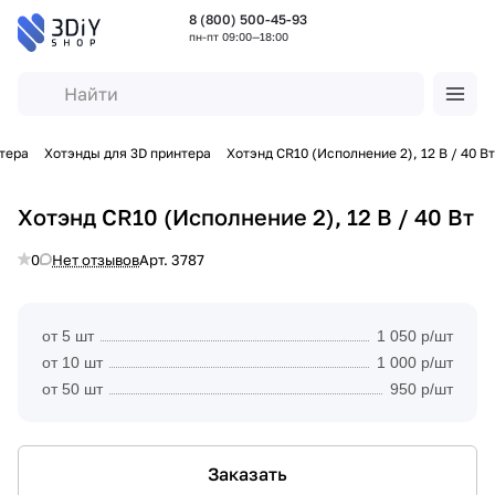
8 (800) 500-45-93
пн-пт 09:00—18:00
тера
Хотэнды для 3D принтера
Хотэнд CR10 (Исполнение 2), 12 В / 40 Вт
Хотэнд CR10 (Исполнение 2), 12 В / 40 Вт
0
Нет отзывов
Арт.
3787
от 5 шт
1 050 р/шт
от 10 шт
1 000 р/шт
от 50 шт
950 р/шт
Заказать