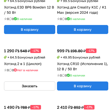
+ 64.5 Бонусных рублей
+ 99.5 Бонусных рублей
Хотэнд E3D BP6 Bowden 12 В
Хотэнд для Creality K1С / K1
/ 50 Вт
Max (версия 2024 года)
0
0
В наличии
0
0
В наличии
В корзину
В корзину
1 290 ₽
999 ₽
1 548 ₽
1 198.80 ₽
-17%
-17%
+ 64.5 Бонусных рублей
+ 49.95 Бонусных рублей
Хотэнд 2 в 1 (Циклоп)
Хотэнд CR10 (Исполнение 1),
12 В / 50 Вт
0
0
Нет в наличии
0
0
В наличии
Заказать
В корзину
1 490 ₽
2 410 ₽
1 788 ₽
2 892 ₽
-17%
-17%