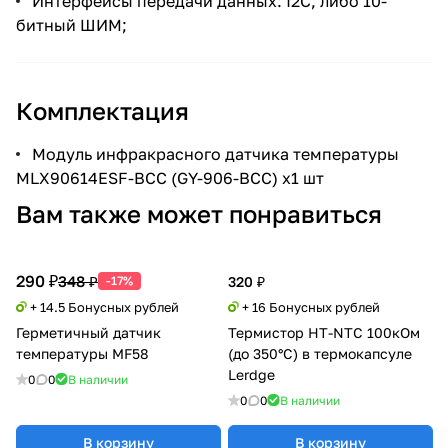
Интерфейсы передачи данных: I2C, либо 10-
битный ШИМ;
Комплектация
Модуль инфракрасного датчика температуры
MLX90614ESF-BCC (GY-906-BCC) x1 шт
Вам также может понравиться
290 ₽
348 ₽
-17%
320 ₽
+ 14.5 Бонусных рублей
+ 16 Бонусных рублей
Герметичный датчик
Термистор HT-NTC 100кОм
температуры MF58
(до 350°C) в термокапсуле
Lerdge
0
0
В наличии
0
0
В наличии
В корзину
В корзину