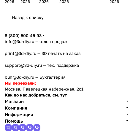
2026
2026
2026
2026
2026
Bamb
Anycubi
FlashFo
Bambu
начало 2026
FlashF
u A2L
c Kobra
rge
Lab
года
orge
Назад к списку
4
Creator
X2D
AD5X
5
8 (800) 500-45-93
info@3d-diy.ru
— отдел продаж
print@3d-diy.ru
— 3D печать на заказ
support@3d-diy.ru
— тех. поддержка
buh@3d-diy.ru
— Бухгалтерия
Мы переехали:
Москва, Павелецкая набережная, 2с1
Как до нас добраться, см. тут
Магазин
Компания
Информация
Помощь