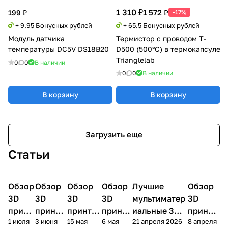
1 310 ₽
1 572 ₽
199 ₽
-17%
+ 9.95 Бонусных рублей
+ 65.5 Бонусных рублей
Модуль датчика
Термистор с проводом T-
температуры DC5V DS18B20
D500 (500°C) в термокапсуле
Trianglelab
0
0
В наличии
0
0
В наличии
В корзину
В корзину
Загрузить еще
Статьи
Обзор
3D
Обзор
3D
Обзор
3D
Обзор
3D
Лучшие
Обзор
3D
3D принтеры
принтеры
принтеры
принтеры
принтеры
принтер
3D
3D
3D
3D
мультиматер
3D
принт
принте
принтер
принте
иальные 3D
принте
1 июля
3 июня
15 мая
6 мая
21 апреля 2026
8 апреля
ера
ра
а
ра
принтеры на
ра