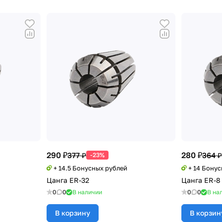
290 ₽
280 ₽
377 ₽
364 ₽
-23%
+ 14.5 Бонусных рублей
+ 14 Бону
Цанга ER-32
Цанга ER-8
0
0
В наличии
0
0
В на
В корзину
В корзин