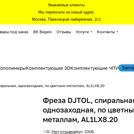
Уважаемые клиенты
Мы переехали на новый адрес
Москва, Павелецкая набережная, 2с1
вары под заказ
ВК Видео
Отзывы
Услуги
Контакты
Запч
тополимеры
Комплектующие 3D
Комплектующие ЧПУ
иральная, однозаходная, по цветным металлам, AL1LX8.20
Фреза DJTOL, спиральна
однозаходная, по цветн
металлам, AL1LX8.20
0
Нет отзывов
Арт.
3306