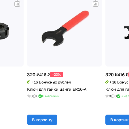
320 ₽
320 ₽
416 ₽
416 ₽
-23%
+ 16 Бонусных рублей
+ 16 Бону
M
Ключ для гайки цанги ER16-A
Ключ для г
0
0
В наличии
0
0
В на
В корзину
В корзин