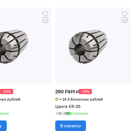
290 ₽
377 ₽
-23%
-23%
сных рублей
+ 14.5 Бонусных рублей
Цанга ER-25
личии
0
0
В наличии
у
В корзину