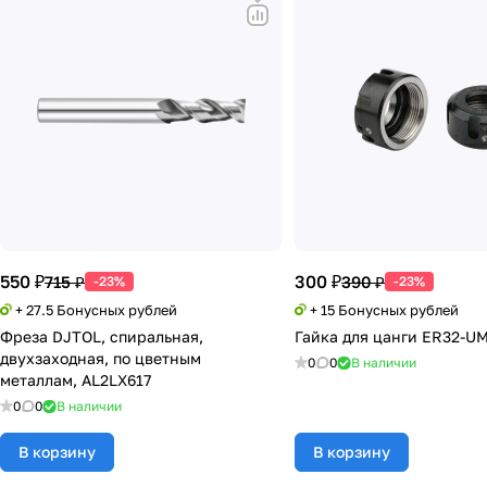
550 ₽
300 ₽
715 ₽
390 ₽
-23%
-23%
+ 27.5 Бонусных рублей
+ 15 Бонусных рублей
Фреза DJTOL, спиральная,
Гайка для цанги ER32-U
двухзаходная, по цветным
0
0
В наличии
металлам, AL2LX617
0
0
В наличии
В корзину
В корзину