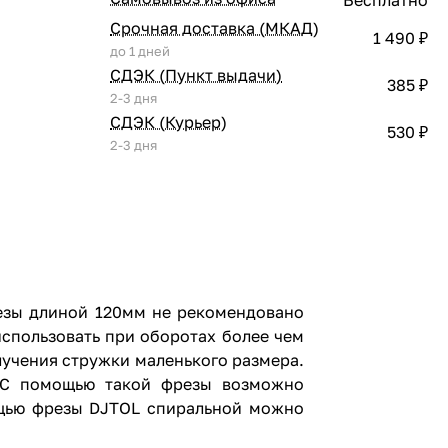
Срочная доставка (МКАД)
1 490 ₽
до 1 дней
СДЭК (Пункт выдачи)
385 ₽
2-3 дня
СДЭК (Курьер)
530 ₽
2-3 дня
езы длиной 120мм не рекомендовано
спользовать при оборотах более чем
лучения стружки маленького размера.
. С помощью такой фрезы возможно
мощью фрезы DJTOL спиральной можно