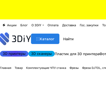
Акции
Блог
О 3DiY
Оплата
Доставка
Гос. закупки
То
Каталог
3D принтеры
3D сканеры
Пластик для 3D принтера
Фо
Главная
Товар
Комплектующие ЧПУ станка
Фрезы
Фреза DJTOL, сп