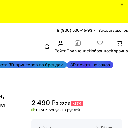
8 (800) 500-45-93
Заказать звонок
Войти
Сравнение
Избранное
Корзина
асти 3D принтеров по брендам
3D печать на заказ
я,
2 490 ₽
ым
3 237 ₽
-23%
+ 124.5 Бонусных рублей
от 5 шт
2 350 р/шт