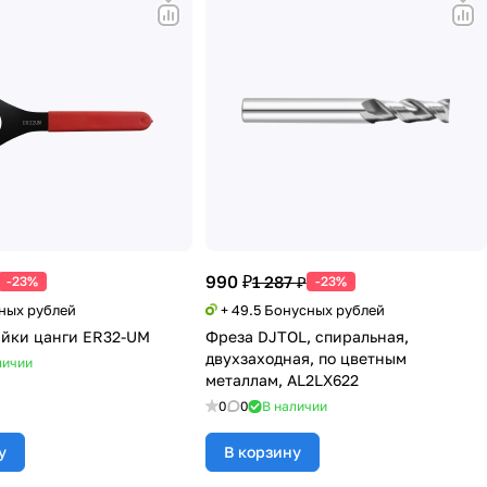
990 ₽
1 287 ₽
-23%
-23%
сных рублей
+ 49.5 Бонусных рублей
айки цанги ER32-UM
Фреза DJTOL, спиральная,
двухзаходная, по цветным
личии
металлам, AL2LX622
0
0
В наличии
у
В корзину