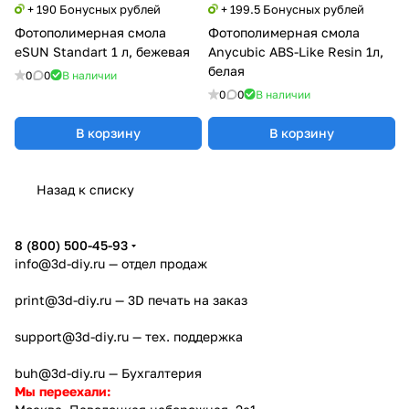
+ 190 Бонусных рублей
+ 199.5 Бонусных рублей
Фотополимерная смола
Фотополимерная смола
eSUN Standart 1 л, бежевая
Anycubic ABS-Like Resin 1л,
белая
0
0
В наличии
0
0
В наличии
В корзину
В корзину
Назад к списку
8 (800) 500-45-93
info@3d-diy.ru
— отдел продаж
print@3d-diy.ru
— 3D печать на заказ
support@3d-diy.ru
— тех. поддержка
buh@3d-diy.ru
— Бухгалтерия
Мы переехали: