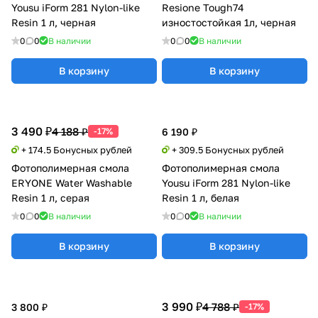
Yousu iForm 281 Nylon-like
Resione Tough74
Resin 1 л, черная
изностостойкая 1л, черная
0
0
В наличии
0
0
В наличии
В корзину
В корзину
3 490 ₽
4 188 ₽
-17%
6 190 ₽
+ 174.5 Бонусных рублей
+ 309.5 Бонусных рублей
Фотополимерная смола
Фотополимерная смола
ERYONE Water Washable
Yousu iForm 281 Nylon-like
Resin 1 л, серая
Resin 1 л, белая
0
0
В наличии
0
0
В наличии
В корзину
В корзину
3 990 ₽
4 788 ₽
3 800 ₽
-17%