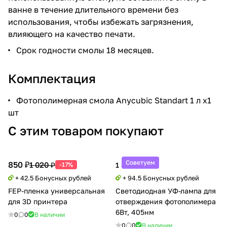
ванне в течение длительного времени без
использования, чтобы избежать загрязнения,
влияющего на качество печати.
Срок годности смолы 18 месяцев.
Комплектация
Фотополимерная смола Anycubic Standart 1 л х1
шт
С этим товаром покупают
Советуем
850 ₽
1 020 ₽
-17%
1 890 ₽
+ 42.5 Бонусных рублей
+ 94.5 Бонусных рублей
FEP-пленка универсальная
Светодиодная УФ-лампа для
для 3D принтера
отверждения фотополимера
6Вт, 405нм
0
0
В наличии
0
0
В наличии