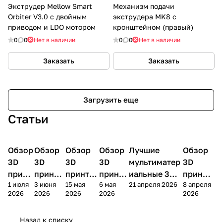
Экструдер Mellow Smart
Механизм подачи
Orbiter V3.0 с двойным
экструдера MK8 с
приводом и LDO мотором
кронштейном (правый)
0
0
Нет в наличии
0
0
Нет в наличии
Заказать
Заказать
Загрузить еще
Статьи
Обзор
3D
Обзор
3D
Обзор
3D
Обзор
3D
Лучшие
Обзор
3D
3D принтеры
принтеры
принтеры
принтеры
принтеры
принтер
3D
3D
3D
3D
мультиматер
3D
принт
принте
принтер
принте
иальные 3D
принте
1 июля
3 июня
15 мая
6 мая
21 апреля 2026
8 апреля
ера
ра
а
ра
принтеры на
ра
2026
2026
2026
2026
2026
Bamb
Anycubi
FlashFo
Bambu
начало 2026
FlashF
u A2L
c Kobra
rge
Lab
года
orge
Назад к списку
4
Creator
X2D
AD5X