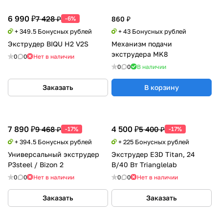
6 990 ₽
7 428 ₽
-6%
860 ₽
+ 349.5 Бонусных рублей
+ 43 Бонусных рублей
Экструдер BIQU H2 V2S
Механизм подачи
экструдера MK8
0
0
Нет в наличии
0
0
В наличии
Заказать
В корзину
7 890 ₽
4 500 ₽
9 468 ₽
5 400 ₽
-17%
-17%
+ 394.5 Бонусных рублей
+ 225 Бонусных рублей
Универсальный экструдер
Экструдер E3D Titan, 24
P3steel / Bizon 2
В/40 Вт Trianglelab
0
0
Нет в наличии
0
0
Нет в наличии
Заказать
Заказать