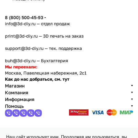
5
8 (800) 500-45-93
info@3d-diy.ru
— отдел продаж
print@3d-diy.ru
— 3D печать на заказ
support@3d-diy.ru
— тех. поддержка
buh@3d-diy.ru
— Бухгалтерия
Мы переехали:
Москва, Павелецкая набережная, 2с1
Как до нас добраться, см. тут
Магазин
Компания
Информация
Помощь
2013 - 2026 © 3DiY (Тридиай) - интернет-магазин
Наш сайт использует куки. Продолжая им пользоваться, вы
комплектующих для 3D принтеров, ЧПУ станков и