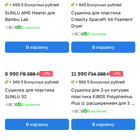
+ 499.5 Бонусных рублей
+ 945 Бонусных рублей
SUNLU AMS Heater для
Сушилка для пластика
Bambu Lab
Creality SpacePi X4 Filament
Dryer
0
0
В наличии
0
0
В наличии
В корзину
В корзину
6 990 ₽
11 990 ₽
8 388 ₽
14 388 ₽
-17%
-17%
+ 349.5 Бонусных рублей
+ 599.5 Бонусных рублей
Сушилка для пластика
Сушилка для 2-ух катушек
SUNLU S2
пластика EIBOS Polyphemus
Plus (с расширением для 3 кг
0
0
В наличии
катушки)
0
0
В наличии
В корзину
В корзину