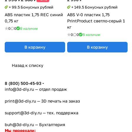
+ 99.5 Бонусных рублей
+ 149.5 Бонусных рублей
ABS пластик 1,75 REC синий
ABS V-0 пластик 1,75
0,75 кг
PrintProduct светло-серый 1
кг
0
0
В наличии
0
0
В наличии
В корзину
В корзину
Назад к списку
8 (800) 500-45-93
info@3d-diy.ru
— отдел продаж
print@3d-diy.ru
— 3D печать на заказ
support@3d-diy.ru
— тех. поддержка
buh@3d-diy.ru
— Бухгалтерия
Мы переехали: