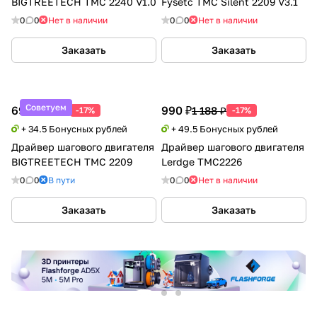
BIGTREETECH TMC 2240 V1.0
Fysetc TMC Silent 2209 V3.1
0
0
Нет в наличии
0
0
Нет в наличии
Заказать
Заказать
Советуем
690 ₽
990 ₽
828 ₽
1 188 ₽
-17%
-17%
+ 34.5 Бонусных рублей
+ 49.5 Бонусных рублей
Драйвер шагового двигателя
Драйвер шагового двигателя
BIGTREETECH TMC 2209
Lerdge TMC2226
0
0
В пути
0
0
Нет в наличии
Заказать
Заказать