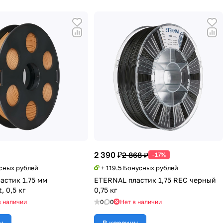
2 390 ₽
2 868 ₽
-17%
усных рублей
+ 119.5 Бонусных рублей
астик 1.75 мм
ETERNAL пластик 1,75 REC черный
, 0,5 кг
0,75 кг
в наличии
0
0
Нет в наличии
у
В корзину