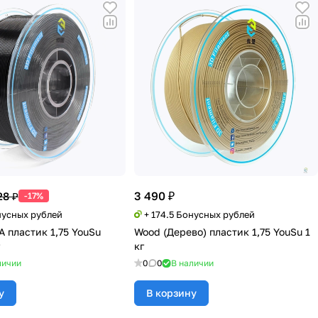
3 490 ₽
28 ₽
-17%
нусных рублей
+ 174.5 Бонусных рублей
 пластик 1,75 YouSu
Wood (Дерево) пластик 1,75 YouSu 1
кг
личии
0
0
В наличии
у
В корзину