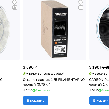
3 690 ₽
3 190 ₽
3 8
+ 184.5 Бонусных рублей
+ 159.5 Бо
EC
Ceramo пластик 1,75 FILAMENTARNO,
CARBON PLA
черный (0,75 кг)
черный 1 кг
0
0
В наличии
0
0
В на
В корзину
В корзин