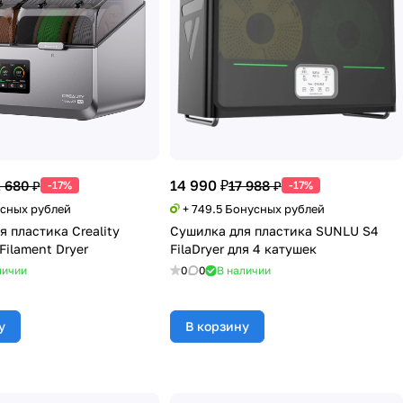
14 990 ₽
 680 ₽
17 988 ₽
-17%
-17%
усных рублей
+ 749.5 Бонусных рублей
 пластика Creality
Сушилка для пластика SUNLU S4
Filament Dryer
FilaDryer для 4 катушек
личии
0
0
В наличии
у
В корзину