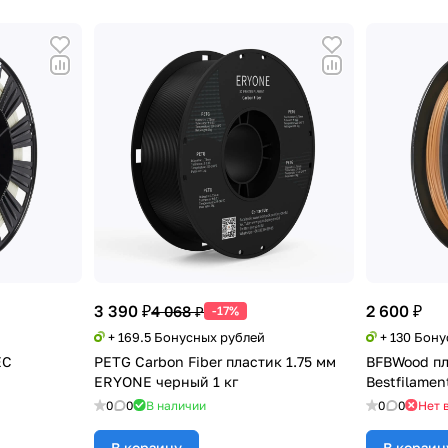
3 390 ₽
2 600 ₽
4 068 ₽
-17%
+ 169.5 Бонусных рублей
+ 130 Бон
EC
PETG Carbon Fiber пластик 1.75 мм
BFBWood пл
ERYONE черный 1 кг
Bestfilament
0
0
В наличии
0
0
Нет 
В корзину
В корзин