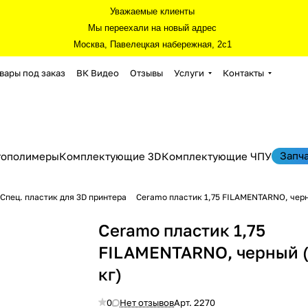
Уважаемые клиенты
Мы переехали на новый адрес
Москва, Павелецкая набережная, 2с1
вары под заказ
ВК Видео
Отзывы
Услуги
Контакты
Запч
тополимеры
Комплектующие 3D
Комплектующие ЧПУ
Спец. пластик для 3D принтера
Ceramo пластик 1,75 FILAMENTARNO, черн
Ceramo пластик 1,75
FILAMENTARNO, черный (
кг)
0
Нет отзывов
Арт.
2270