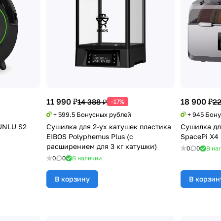
11 990 ₽
18 900 ₽
14 388 ₽
22
-17%
+ 599.5 Бонусных рублей
+ 945 Бон
UNLU S2
Сушилка для 2-ух катушек пластика
Сушилка для
EIBOS Polyphemus Plus (с
SpacePi X4 
расширением для 3 кг катушки)
0
0
В на
0
0
В наличии
В корзину
В корзин