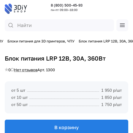
8 (800) 500-45-93
пн-пт 09:00—18:00
ПУ
Блоки питания для 3D принтеров, ЧПУ
Блок питания LRP 12В, 30А, 36
Блок питания LRP 12В, 30А, 360Вт
0
Нет отзывов
Арт.
1300
от 5 шт
1 950 р/шт
от 10 шт
1 850 р/шт
от 50 шт
1 750 р/шт
В корзину