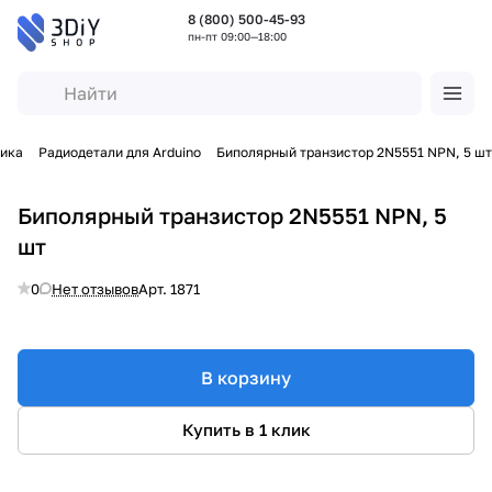
8 (800) 500-45-93
пн-пт 09:00—18:00
ника
Радиодетали для Arduino
Биполярный транзистор 2N5551 NPN, 5 шт
Биполярный транзистор 2N5551 NPN, 5
шт
0
Нет отзывов
Арт.
1871
В корзину
Купить в 1 клик