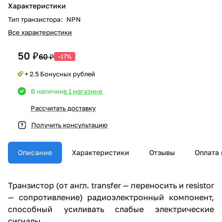
Характеристики
Тип транзистора
:
NPN
Все характеристики
50 ₽
60 ₽
-17%
+ 2.5 Бонусных рублей
В наличии
в 1 магазине
Рассчитать доставку
Получить консультацию
Описание
Характеристики
Отзывы
Оплата 
Транзистор (от англ. transfer — переносить и resistor
— сопротивление) радиоэлектронный компонент,
способный усиливать слабые электрические
сигналы.