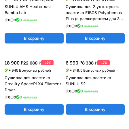
SUNLU AMS Heater для
Сушилка для 2-ух катушек
Bambu Lab
пластика EIBOS Polyphemus
Plus (с расширением для 3 кг
0
0
В наличии
катушки)
0
0
В наличии
В корзину
В корзину
18 900 ₽
6 990 ₽
22 680 ₽
8 388 ₽
-17%
-17%
+ 945 Бонусных рублей
+ 349.5 Бонусных рублей
Сушилка для пластика
Сушилка для пластика
Creality SpacePi X4 Filament
SUNLU S2
Dryer
0
0
В наличии
0
0
В наличии
В корзину
В корзину