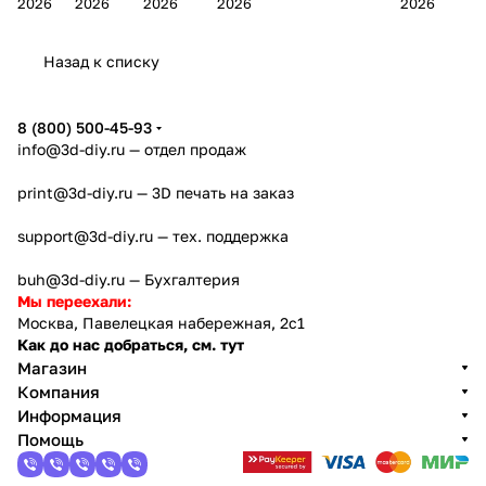
2026
2026
2026
2026
2026
Bamb
Anycubi
FlashFo
Bambu
начало 2026
FlashF
u A2L
c Kobra
rge
Lab
года
orge
Назад к списку
4
Creator
X2D
AD5X
5
8 (800) 500-45-93
info@3d-diy.ru
— отдел продаж
print@3d-diy.ru
— 3D печать на заказ
support@3d-diy.ru
— тех. поддержка
buh@3d-diy.ru
— Бухгалтерия
Мы переехали:
Москва, Павелецкая набережная, 2с1
Как до нас добраться, см. тут
Магазин
Компания
Информация
Помощь