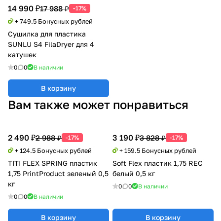
14 990 ₽
17 988 ₽
-17%
+ 749.5 Бонусных рублей
Сушилка для пластика
SUNLU S4 FilaDryer для 4
катушек
0
0
В наличии
В корзину
Вам также может понравиться
2 490 ₽
3 190 ₽
2 988 ₽
3 828 ₽
-17%
-17%
+ 124.5 Бонусных рублей
+ 159.5 Бонусных рублей
TITI FLEX SPRING пластик
Soft Flex пластик 1,75 REC
1,75 PrintProduct зеленый 0,5
белый 0,5 кг
кг
0
0
В наличии
0
0
В наличии
В корзину
В корзину