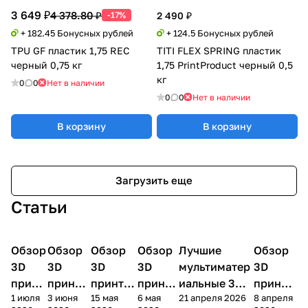
3 649 ₽
4 378.80 ₽
-17%
2 490 ₽
+ 182.45 Бонусных рублей
+ 124.5 Бонусных рублей
TPU GF пластик 1,75 REC
TITI FLEX SPRING пластик
черный 0,75 кг
1,75 PrintProduct черный 0,5
кг
0
0
Нет в наличии
0
0
Нет в наличии
В корзину
В корзину
Загрузить еще
Статьи
Обзор
3D
Обзор
3D
Обзор
3D
Обзор
3D
Лучшие
Обзор
3D
3D принтеры
принтеры
принтеры
принтеры
принтеры
принтер
3D
3D
3D
3D
мультиматер
3D
принт
принте
принтер
принте
иальные 3D
принте
1 июля
3 июня
15 мая
6 мая
21 апреля 2026
8 апреля
ера
ра
а
ра
принтеры на
ра